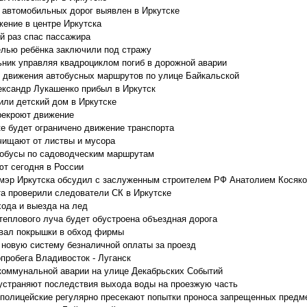
 автомобильных дорог выявлен в Иркутске
жение в центре Иркутска
й раз спас пассажира
елью ребёнка заключили под стражу
ьник управляя квадроциклом погиб в дорожной аварии
 движения автобусных маршрутов по улице Байкальской
ександр Лукашенко прибыл в Иркутск
или детский дом в Иркутске
ерекроют движение
ке будет ограничено движение транспорта
чищают от листвы и мусора
втобусы по садоводческим маршрутам
т сегодня в России
 мэр Иркутска обсудил с заслуженным строителем РФ Анатолием Косяк
а проверили следователи СК в Иркутске
ода и выезда на лед
теплового луча будет обустроена объездная дорога
авал покрышки в обход фирмы
 новую систему безналичной оплаты за проезд
пробега Владивосток - Луганск
коммунальной аварии на улице Декабрьских Событий
устраняют последствия выхода воды на проезжую часть
 полицейские регулярно пресекают попытки проноса запрещенных предм