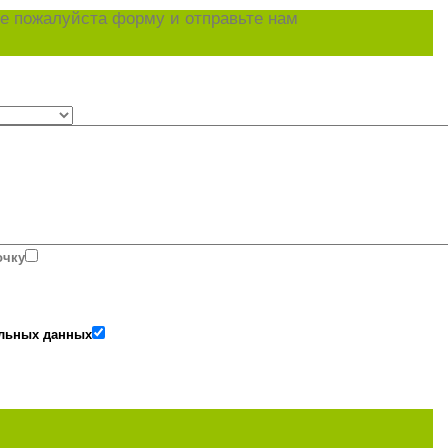
е пожалуйста форму и отправьте нам
очку
альных данных