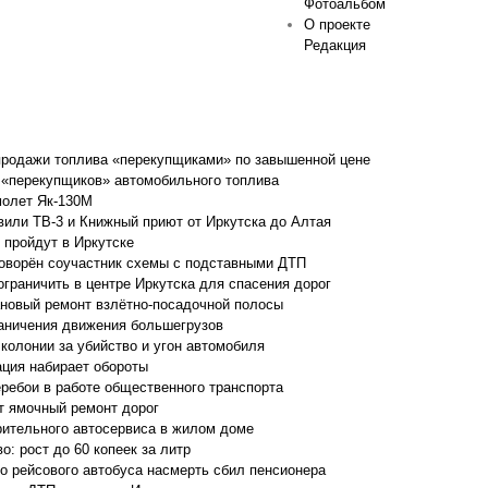
Фотоальбом
О проекте
Редакция
продажи топлива «перекупщиками» по завышенной цене
 «перекупщиков» автомобильного топлива
молет Як-130М
вили ТВ-3 и Книжный приют от Иркутска до Алтая
 пройдут в Иркутске
говорён соучастник схемы с подставными ДТП
граничить в центре Иркутска для спасения дорог
ановый ремонт взлётно-посадочной полосы
раничения движения большегрузов
колонии за убийство и угон автомобиля
ция набирает обороты
ебои в работе общественного транспорта
т ямочный ремонт дорог
рительного автосервиса в жилом доме
: рост до 60 копеек за литр
о рейсового автобуса насмерть сбил пенсионера