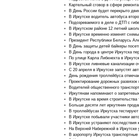
Картельный сговор в сфере ремонта
В День России будет перекрыто дви
В Иркутске водитель автобуса второ
Подозреваемого в деле о ДТП с гиб
В Иркутском районе 12 летний школ
В Иркутске временно изменят схемы
Президент Республики Беларусь Ал
В День защиты детей байкеры посет
В День города в центре Иркутска п
По улице Карла Либкнехта в Иркутс
В Иркутске ливневые канализации о
С 20 апреля в Иркутске запустят а
День рождения троллейбуса отмечаю
Проектирование дорожных развязок
Водителей общественного транспорт
Иркутянам напоминают о запретевых
В Иркутске на время строительства 
Больше десяти лет иркутянин прод
В троллейбусах Иркутска тестируют
В Иркутске побывали участники авто
В Иркутске устраняют последствия 
На Верхней Набережной в Иркутске 
В аэропорту Иркутска транспортные