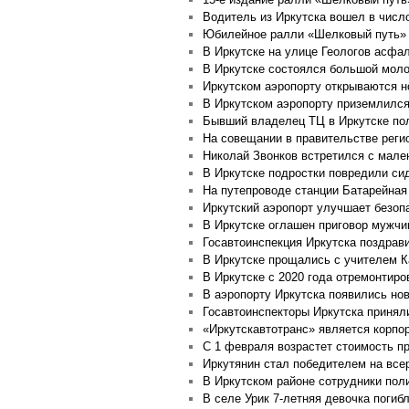
Водитель из Иркутска вошел в числ
Юбилейное ралли «Шелковый путь» 2
В Иркутске на улице Геологов асфа
В Иркутске состоялся большой мол
Иркутском аэропорту открываются н
В Иркутском аэропорту приземлился
Бывший владелец ТЦ в Иркутске пол
На совещании в правительстве реги
Николай Звонков встретился с мале
В Иркутске подростки повредили си
На путепроводе станции Батарейная
Иркутский аэропорт улучшает безо
В Иркутске оглашен приговор мужчи
Госавтоинспекция Иркутска поздрав
В Иркутске прощались с учителем 
В Иркутске с 2020 года отремонтиро
В аэропорту Иркутска появились но
Госавтоинспекторы Иркутска принял
«Иркутскавтотранс» является корп
С 1 февраля возрастет стоимость п
Иркутянин стал победителем на все
В Иркутском районе сотрудники пол
В селе Урик 7-летняя девочка погиб