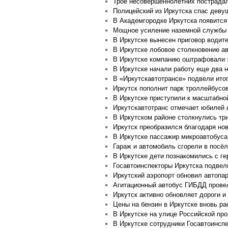
Трое несовершеннолетних пострадал
Полицейский из Иркутска спас деву
В Академгородке Иркутска появится
Мощное усиление наземной службы 
В Иркутске вынесен приговор водит
В Иркутске лобовое столкновение а
В Иркутске компанию оштрафовали 
В Иркутске начали работу еще два 
В «Иркутскавтотрансе» подвели ито
Иркутск пополнит парк троллейбус
В Иркутске приступили к масштабной
Иркутскавтотранс отмечает юбилей 
В Иркутском районе столкнулись тр
Иркутск преобразился благодаря но
В Иркутске пассажир микроавтобуса
Гараж и автомобиль сгорели в посё
В Иркутске дети познакомились с ге
Госавтоинспекторы Иркутска подвели
Иркутский аэропорт обновил автопа
Агитационный автобус ГИБДД провел
Иркутск активно обновляет дороги и
Цены на бензин в Иркутске вновь ра
В Иркутске на улице Российской пр
В Иркутске сотрудники Госавтоинсп