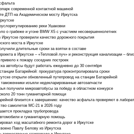
асфальта
опарк современной контактной машиной
те ДТП на Академическом мосту Иркутска
Иркутске
руслорегулированию реки Ушаковки
ело о грабеже и угоне BMW X5 с участием несовершеннолетних
в Иркутске проверили качество дорожного покрытия
ского моста в Иркутске
олучили длительные сроки за взятки в составе
роекта в Иркутске – «Тепловой луч» и реконструкция канализации – бли
 привело к пожару соседних построек
ка автобусы будут работать ежедневно до 30 сентября
 станции Батарейной: прокуратура проконтролировала сроки
утске открыли обновленный путепровод на станции Батарейной
е таможенники изъяли недекларированные автозапчасти
ья получили микроавтобусы за победу в областном конкурсе
 около 20 тонн гуманитарной помощи
арейной близится к завершению: качество асфальта проверяют в лабора
ство самолетов МС-21 в 2026 году
шается прокладка трубопровода
автомобили и гуманитарную помощь
тировал ход масштабного ремонта дорог в Иркутске
своено Павлу Белову из Иркутска
» торжественно стартовало в Иркутске