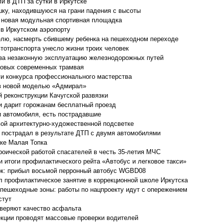
и в ДТП за сутки в Иркутске
шку, находившуюся на грани падения с высоты
 новая модульная спортивная площадка
в Иркутском аэропорту
елю, насмерть сбившему ребенка на пешеходном переходе
втотранспорта унесло жизни троих человек
за незаконную эксплуатацию железнодорожных путей
новых современных трамвая
ги конкурса профессионального мастерства
ов новой моделью «Адмирал»
 реконструкции Качугской развязки
и дарит горожанам бесплатный проезд
и автомобиля, есть пострадавшие
вой архитектурно-художественной подсветке
 пострадал в результате ДТП с двумя автомобилями
лке Малая Топка
роической работой спасателей в честь 35-летия МЧС
 итоги профилактического рейта «Автобус и легковое такси»
рк: прибыл восьмой перронный автобус WGBD08
 профилактическое занятие в коррекционной школе Иркутска
 пешеходные зоны: работы по нацпроекту идут с опережением
стут
оверяют качество асфальта
екции проводят массовые проверки водителей