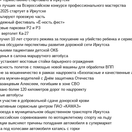
о лучших на Всероссийском конкурсе профессионального мастерства
025 стартует в Иркутске
льтируют проезжую часть
одежный фестиваль «Ё-ность.фест»
овые парковки P2 и P3
 вертолет Ка-27
учил 10 лет строгого режима за покушение на убийство ребенка и сери
она обсудили перспективы развития дорожной сети Иркутска
нькими пациентами детской ОКБ
денья в салона маршрутного автобуса
 установят мостовые стойки барьерного ограждения
пасность полетов с помощью новой машины для обработки ВПП
не за мошенничество в рамках нацпроекта «Безопасные и качественные
ила мужчин-водителей с Днём защитника Отечества
Казанцевым Алексеем, погибшим в зоне СВО
вано более 120 километров дорог по нацпроекту
вые автобусы
и участие в добровольной сдаче донорской крови
оративным сервисным центром ПАО «КАМАЗ»
роезда в муниципальном общественном транспорте Иркутска
российских соревнованиях по мотоциклетному спорту на льду
иции выясняют причины попадания автомобиля в супермаркет
ла под колесами автомобиля катаясь с горки