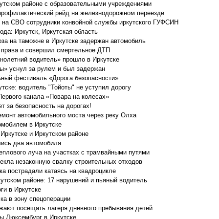
кутском районе с образовательными учреждениями
 профилактический рейд на железнодорожном переезде
и на СВО сотрудники конвойной службы иркутского ГУФСИН
ода: Иркутск, Иркутская область
оза на таможне в Иркутске задержан автомобиль
 права и совершил смертельное ДТП
нолетний водитель» прошло в Иркутске
ы» уснул за рулем и был задержан
ьный фестиваль «Дорога безопасности»
тске: водитель "Тойоты" не уступил дорогу
Первого канала «Повара на колесах»
ет за безопасность на дорогах!
емонт автомобильного моста через реку Олха
омобилем в Иркутске
Иркутске и Иркутском районе
лись два автомобиля
теплового луча на участках с трамвайными путями
секла незаконную свалку строительных отходов
а пострадали катаясь на квадроцикле
утском районе: 17 нарушений и пьяный водитель
и в Иркутске
ка в зону спецоперации
жают посещать лагеря дневного пребывания детей
зы Люксембург в Иркутске