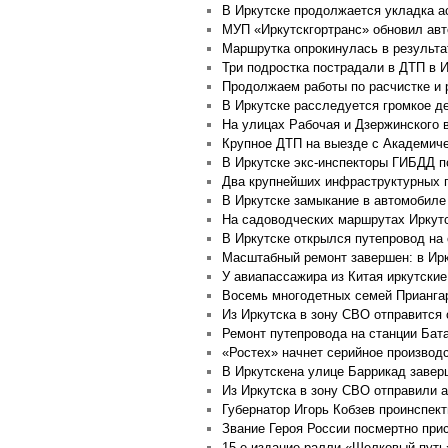
В Иркутске продолжается укладка 
МУП «Иркутскгортранс» обновил авт
Маршрутка опрокинулась в результа
Три подростка пострадали в ДТП в 
Продолжаем работы по расчистке и 
В Иркутске расследуется громкое д
На улицах Рабочая и Дзержинского 
Крупное ДТП на выезде с Академиче
В Иркутске экс-инспекторы ГИБДД п
Два крупнейших инфраструктурных п
В Иркутске замыкание в автомобиле
На садоводческих маршрутах Иркутс
В Иркутске открылся путепровод на
Масштабный ремонт завершен: в Ирк
У авиапассажира из Китая иркутски
Восемь многодетных семей Приангар
Из Иркутска в зону СВО отправится
Ремонт путепровода на станции Бат
«Ростех» начнет серийное производ
В Иркутскена улице Баррикад завер
Из Иркутска в зону СВО отправили 
Губернатор Игорь Кобзев проинспек
Звание Героя России посмертно при
15-е издание ралли «Шелковый путь