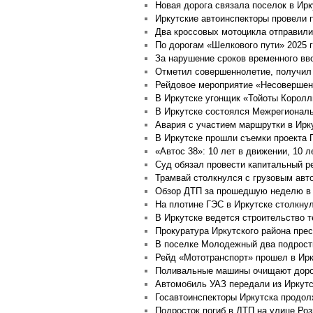
Новая дорога связала поселок в Ир
Иркутские автоинспекторы провели
Два кроссовых мотоцикла отправил
По дорогам «Шелкового пути» 2025 г
За нарушение сроков временного вв
Отметил совершеннолетие, получил
Рейдовое мероприятие «Несовершен
В Иркутске угонщик «Тойоты Королл
В Иркутске состоялся Межрегионал
Авария с участием маршрутки в Ирку
В Иркутске прошли съемки проекта 
«Автос 38»: 10 лет в движении, 10 л
Суд обязал провести капитальный р
Трамвай столкнулся с грузовым авт
Обзор ДТП за прошедшую неделю в 
На плотине ГЭС в Иркутске столкну
В Иркутске ведется строительство 
Прокуратура Иркутского района пре
В поселке Молодежный два подростк
Рейд «Мототранспорт» прошел в Ирк
Поливальные машины очищают дорог
Автомобиль УАЗ передали из Иркутс
Госавтоинспекторы Иркутска продол
Подросток погиб в ДТП на улице Ро