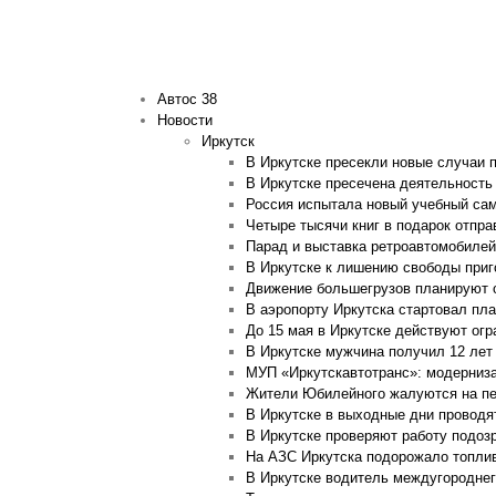
Автос 38
Новости
Иркутск
В Иркутске пресекли новые случаи 
В Иркутске пресечена деятельность
Россия испытала новый учебный са
Четыре тысячи книг в подарок отпра
Парад и выставка ретроавтомобилей
В Иркутске к лишению свободы при
Движение большегрузов планируют о
В аэропорту Иркутска стартовал пл
До 15 мая в Иркутске действуют ог
В Иркутске мужчина получил 12 лет 
МУП «Иркутскавтотранс»: модерниза
Жители Юбилейного жалуются на пер
В Иркутске в выходные дни проводя
В Иркутске проверяют работу подоз
На АЗС Иркутска подорожало топливо
В Иркутске водитель междугороднег