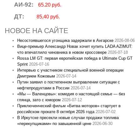
АИ-92:
65.20 руб.
ДТ:
85,40 руб.
НОВОЕ НА САЙТЕ
Несостоявшегося угонщика задержали в Ангарске
2026-08-06
Вице‑премьер Александр Новак хочет купить LADA AZIMUT:
что впечатлило чиновника в новом кроссовере
2026-07-18
Rossa LM GT: первая европейская победа в Ultimate Cup GT
Sprint
2026-07-16
Интервью с участником специальной военной операции
Дмитрием Кожовым
2026-07-14
Путин заявил о постепенном выправлении ситуации с
нефтепродуктами в России
2026-07-14
«Мы — Валенцовы»: комедия о настоящей семье — без
глянца, зато с юмором
2026-07-12
Приключенческий фильм «Битва моторов» стартует в
российском прокате 8 октября 2026 года
2026-07-02
В Иркутске пресекли новые случаи продажи топлива
«перекупщиками» по завышенной цене
2026-06-30