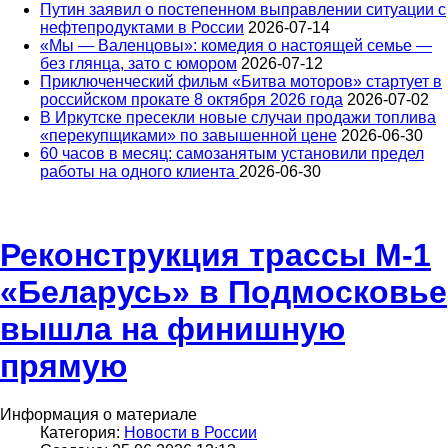
Путин заявил о постепенном выправлении ситуации с
нефтепродуктами в России
2026-07-14
«Мы — Валенцовы»: комедия о настоящей семье —
без глянца, зато с юмором
2026-07-12
Приключенческий фильм «Битва моторов» стартует в
российском прокате 8 октября 2026 года
2026-07-02
В Иркутске пресекли новые случаи продажи топлива
«перекупщиками» по завышенной цене
2026-06-30
60 часов в месяц: самозанятым установили предел
работы на одного клиента
2026-06-30
Реконструкция трассы М-1
«Беларусь» в Подмосковье
вышла на финишную
прямую
Информация о материале
Категория:
Новости в России