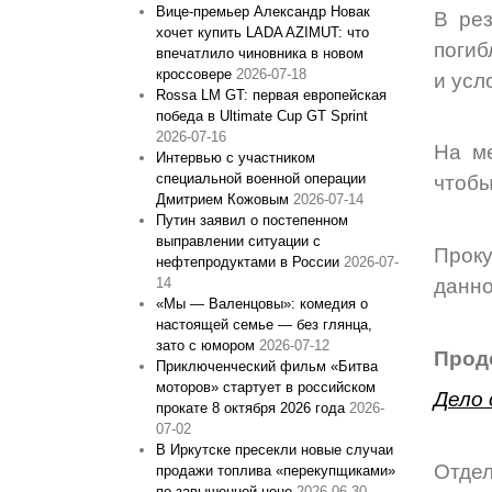
Вице‑премьер Александр Новак
В рез
хочет купить LADA AZIMUT: что
погиб
впечатлило чиновника в новом
кроссовере
2026-07-18
и усл
Rossa LM GT: первая европейская
победа в Ultimate Cup GT Sprint
2026-07-16
На ме
Интервью с участником
специальной военной операции
чтобы
Дмитрием Кожовым
2026-07-14
Путин заявил о постепенном
выправлении ситуации с
Проку
нефтепродуктами в России
2026-07-
данно
14
«Мы — Валенцовы»: комедия о
настоящей семье — без глянца,
зато с юмором
2026-07-12
Прод
Приключенческий фильм «Битва
моторов» стартует в российском
Дело 
прокате 8 октября 2026 года
2026-
07-02
В Иркутске пресекли новые случаи
Отдел
продажи топлива «перекупщиками»
по завышенной цене
2026-06-30