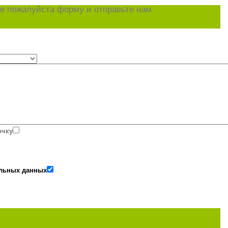
е пожалуйста форму и отправьте нам
очку
альных данных