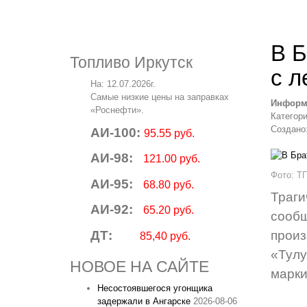
В Б
Топливо Иркутск
с л
На: 12.07.2026г.
Самые низкие цены на заправках
Информ
«Роснефти».
Категор
Создано:
АИ-100:
95.55 руб.
АИ-98:
121.00 руб.
Фото: Т
АИ-95:
68.80 руб.
Траг
АИ-92:
65.20 руб.
сообщ
ДТ:
произ
85,40 руб.
«Тулу
НОВОЕ НА САЙТЕ
марки
Несостоявшегося угонщика
задержали в Ангарске
2026-08-06