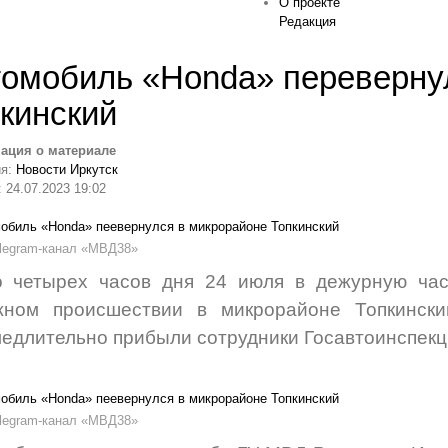
О проекте
Редакция
омобиль «Honda» переверну
кинский
ация о материале
ия:
Новости Иркутск
 24.07.2023 19:02
elegram-канал «МВД38»
о четырех часов дня 24 июля в дежурную час
жном происшествии в микрорайоне Топкинск
едлительно прибыли сотрудники Госавтоинспекц
elegram-канал «МВД38»