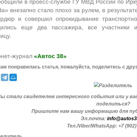
ообщили в проесс-службе ГУ МВД России по Ирк
a» внезапно стало плохо за рулем, в результат
ордюр и совершил опрокидывание транспортно
дились еще два пассажира, все участники 
ицу.
рнет-журнал
«Автос 38»
ам понравилась статья, пожалуйста, поделитесь с дру
Вы стали свидетелем интересного события или у ва
поделиться?
Пришлите нам вашу информацию для пуб
Эл.почта:
info@autos3
Тел./Viber/WhatsApp: +7 (902)