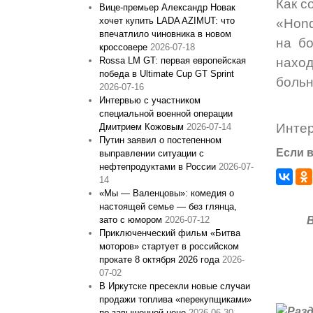
Как с
Вице‑премьер Александр Новак
хочет купить LADA AZIMUT: что
«Hond
впечатлило чиновника в новом
на б
кроссовере
2026-07-18
нахо
Rossa LM GT: первая европейская
победа в Ultimate Cup GT Sprint
больн
2026-07-16
Интервью с участником
специальной военной операции
Инте
Дмитрием Кожовым
2026-07-14
Путин заявил о постепенном
Если в
выправлении ситуации с
нефтепродуктами в России
2026-07-
14
«Мы — Валенцовы»: комедия о
настоящей семье — без глянца,
зато с юмором
2026-07-12
Приключенческий фильм «Битва
моторов» стартует в российском
прокате 8 октября 2026 года
2026-
07-02
В Иркутске пресекли новые случаи
продажи топлива «перекупщиками»
по завышенной цене
2026-06-30