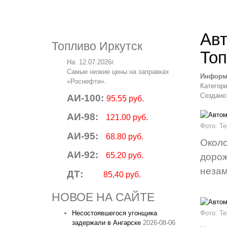
Авт
Топливо Иркутск
Топ
На: 12.07.2026г.
Самые низкие цены на заправках
Информ
«Роснефти».
Категор
Создано:
АИ-100:
95.55 руб.
АИ-98:
121.00 руб.
Фото: T
АИ-95:
68.80 руб.
Окол
АИ-92:
65.20 руб.
доро
незам
ДТ:
85,40 руб.
НОВОЕ НА САЙТЕ
Несостоявшегося угонщика
Фото: T
задержали в Ангарске
2026-08-06