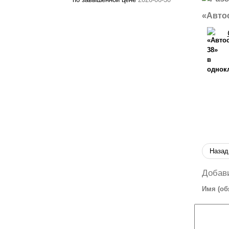
«Автос
Назад
Добав
Имя (об