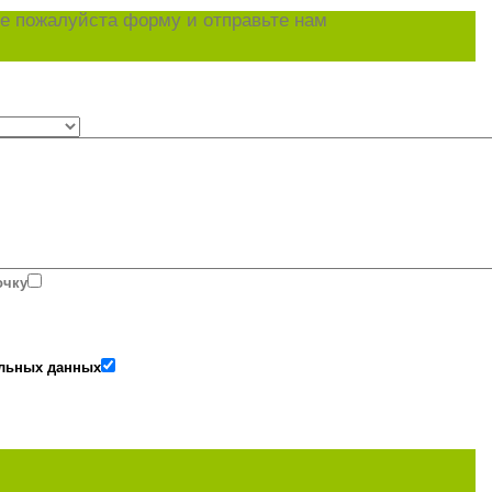
е пожалуйста форму и отправьте нам
очку
альных данных