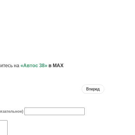
итесь на
«Автос 38»
в MAX
Вперед
бязательное)