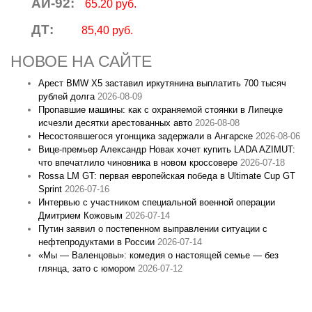
АИ-92:
65.20 руб.
ДТ:
85,40 руб.
НОВОЕ НА САЙТЕ
Арест BMW X5 заставил иркутянина выплатить 700 тысяч
рублей долга
2026-08-09
Пропавшие машины: как с охраняемой стоянки в Липецке
исчезли десятки арестованных авто
2026-08-08
Несостоявшегося угонщика задержали в Ангарске
2026-08-06
Вице‑премьер Александр Новак хочет купить LADA AZIMUT:
что впечатлило чиновника в новом кроссовере
2026-07-18
Rossa LM GT: первая европейская победа в Ultimate Cup GT
Sprint
2026-07-16
Интервью с участником специальной военной операции
Дмитрием Кожовым
2026-07-14
Путин заявил о постепенном выправлении ситуации с
нефтепродуктами в России
2026-07-14
«Мы — Валенцовы»: комедия о настоящей семье — без
глянца, зато с юмором
2026-07-12