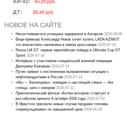
АИ-92:
65.20 руб.
ДТ:
85,40 руб.
НОВОЕ НА САЙТЕ
Несостоявшегося угонщика задержали в Ангарске
2026-08-06
Вице‑премьер Александр Новак хочет купить LADA AZIMUT:
что впечатлило чиновника в новом кроссовере
2026-07-18
Rossa LM GT: первая европейская победа в Ultimate Cup GT
Sprint
2026-07-16
Интервью с участником специальной военной операции
Дмитрием Кожовым
2026-07-14
Путин заявил о постепенном выправлении ситуации с
нефтепродуктами в России
2026-07-14
«Мы — Валенцовы»: комедия о настоящей семье — без
глянца, зато с юмором
2026-07-12
Приключенческий фильм «Битва моторов» стартует в
российском прокате 8 октября 2026 года
2026-07-02
В Иркутске пресекли новые случаи продажи топлива
«перекупщиками» по завышенной цене
2026-06-30