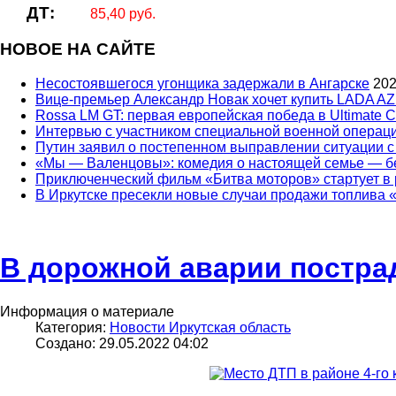
ДТ:
85,40 руб.
НОВОЕ НА САЙТЕ
Несостоявшегося угонщика задержали в Ангарске
202
Вице‑премьер Александр Новак хочет купить LADA AZ
Rossa LM GT: первая европейская победа в Ultimate C
Интервью с участником специальной военной опера
Путин заявил о постепенном выправлении ситуации с
«Мы — Валенцовы»: комедия о настоящей семье — бе
Приключенческий фильм «Битва моторов» стартует в р
В Иркутске пресекли новые случаи продажи топлива
В дорожной аварии постра
Информация о материале
Категория:
Новости Иркутская область
Создано: 29.05.2022 04:02