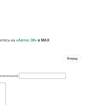
итесь на
«Автос 38»
в MAX
Вперед
бязательное)