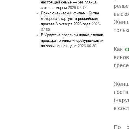
настоящей семье — без глянца,
рельс
зато с юмором
2026-07-12
Приключенческий фильм «Битва
выско
моторов» стартует в российском
Женщи
прокате 8 октября 2026 года
2026-
тольк
07-02
В Иркутске пресекли новые случаи
продажи топлива «перекупщиками»
по завышенной цене
2026-06-30
Как
с
вино
пресе
Женщ
пост
(нару
в сос
По р