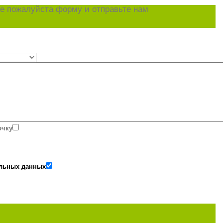
е пожалуйста форму и отправьте нам
очку
альных данных