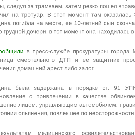
ы, следуя за трамваем, затем резко пошел вправо
чил на тротуар. В этот момент там оказалась 
на погибла на месте, ее 10-летний сын сконча
о грудной дочери, в тот момент она находилась в 
ообщили
в пресс-службе прокуратуры города М
вница смертельного ДТП и ее защитник про
чения домашний арест либо залог.
ина была задержана в порядке ст. 91 УП
ановление о привлечении в качестве обвиняе
шение лицом, управляющим автомобилем, прав
тоянии опьянения, повлекшее по неосторожности 
езультатам медицинского освидетельствова