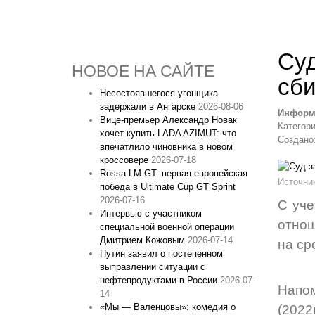
Суд
НОВОЕ НА САЙТЕ
сби
Несостоявшегося угонщика
задержали в Ангарске
2026-08-06
Информ
Вице‑премьер Александр Новак
Категор
хочет купить LADA AZIMUT: что
Создано:
впечатлило чиновника в новом
кроссовере
2026-07-18
Rossa LM GT: первая европейская
Источни
победа в Ultimate Cup GT Sprint
2026-07-16
С уче
Интервью с участником
отнош
специальной военной операции
Дмитрием Кожовым
2026-07-14
на ср
Путин заявил о постепенном
выправлении ситуации с
нефтепродуктами в России
2026-07-
Напо
14
«Мы — Валенцовы»: комедия о
(2022