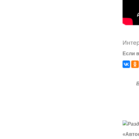
Инте
Если в
«Автос