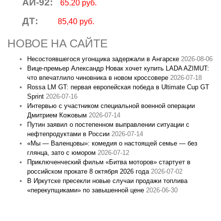
АИ-92:
65.20 руб.
ДТ:
85,40 руб.
НОВОЕ НА САЙТЕ
Несостоявшегося угонщика задержали в Ангарске
2026-08-06
Вице‑премьер Александр Новак хочет купить LADA AZIMUT:
что впечатлило чиновника в новом кроссовере
2026-07-18
Rossa LM GT: первая европейская победа в Ultimate Cup GT
Sprint
2026-07-16
Интервью с участником специальной военной операции
Дмитрием Кожовым
2026-07-14
Путин заявил о постепенном выправлении ситуации с
нефтепродуктами в России
2026-07-14
«Мы — Валенцовы»: комедия о настоящей семье — без
глянца, зато с юмором
2026-07-12
Приключенческий фильм «Битва моторов» стартует в
российском прокате 8 октября 2026 года
2026-07-02
В Иркутске пресекли новые случаи продажи топлива
«перекупщиками» по завышенной цене
2026-06-30