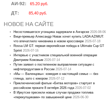
АИ-92:
65.20 руб.
ДТ:
85,40 руб.
НОВОЕ НА САЙТЕ
Несостоявшегося угонщика задержали в Ангарске
2026-08-06
Вице‑премьер Александр Новак хочет купить LADA AZIMUT:
что впечатлило чиновника в новом кроссовере
2026-07-18
Rossa LM GT: первая европейская победа в Ultimate Cup GT
Sprint
2026-07-16
Интервью с участником специальной военной операции
Дмитрием Кожовым
2026-07-14
Путин заявил о постепенном выправлении ситуации с
нефтепродуктами в России
2026-07-14
«Мы — Валенцовы»: комедия о настоящей семье — без
глянца, зато с юмором
2026-07-12
Приключенческий фильм «Битва моторов» стартует в
российском прокате 8 октября 2026 года
2026-07-02
В Иркутске пресекли новые случаи продажи топлива
«перекупщиками» по завышенной цене
2026-06-30