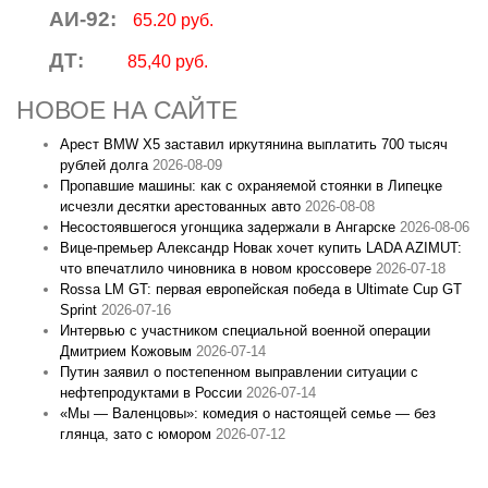
АИ-92:
65.20 руб.
ДТ:
85,40 руб.
НОВОЕ НА САЙТЕ
Арест BMW X5 заставил иркутянина выплатить 700 тысяч
рублей долга
2026-08-09
Пропавшие машины: как с охраняемой стоянки в Липецке
исчезли десятки арестованных авто
2026-08-08
Несостоявшегося угонщика задержали в Ангарске
2026-08-06
Вице‑премьер Александр Новак хочет купить LADA AZIMUT:
что впечатлило чиновника в новом кроссовере
2026-07-18
Rossa LM GT: первая европейская победа в Ultimate Cup GT
Sprint
2026-07-16
Интервью с участником специальной военной операции
Дмитрием Кожовым
2026-07-14
Путин заявил о постепенном выправлении ситуации с
нефтепродуктами в России
2026-07-14
«Мы — Валенцовы»: комедия о настоящей семье — без
глянца, зато с юмором
2026-07-12