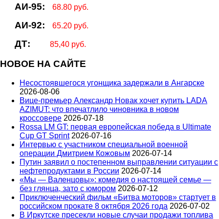
АИ-95:
68.80 руб.
АИ-92:
65.20 руб.
ДТ:
85,40 руб.
НОВОЕ НА САЙТЕ
Несостоявшегося угонщика задержали в Ангарске
2026-08-06
Вице‑премьер Александр Новак хочет купить LADA
AZIMUT: что впечатлило чиновника в новом
кроссовере
2026-07-18
Rossa LM GT: первая европейская победа в Ultimate
Cup GT Sprint
2026-07-16
Интервью с участником специальной военной
операции Дмитрием Кожовым
2026-07-14
Путин заявил о постепенном выправлении ситуации с
нефтепродуктами в России
2026-07-14
«Мы — Валенцовы»: комедия о настоящей семье —
без глянца, зато с юмором
2026-07-12
Приключенческий фильм «Битва моторов» стартует в
российском прокате 8 октября 2026 года
2026-07-02
В Иркутске пресекли новые случаи продажи топлива