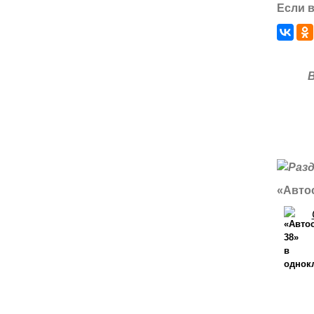
Если в
«Автос