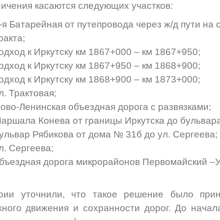
ичения касаются следующих участков:
-я Батарейная от путепровода через ж/д пути на
ракта;
одход к Иркутску км 1867+000 – км 1867+950;
одход к Иркутску км 1867+950 – км 1868+900;
одход к Иркутску км 1868+900 – км 1873+000;
л. Трактовая;
ово-Ленинская объездная дорога с развязками;
аршала Конева от границы Иркутска до бульвара
ульвар Рябикова от дома № 31б до ул. Сергеева;
л. Сергеева;
бъездная дорога микрорайонов Первомайский –У
эрии
уточнили
, что такое решение было прин
ного движения и сохранности дорог. До начал