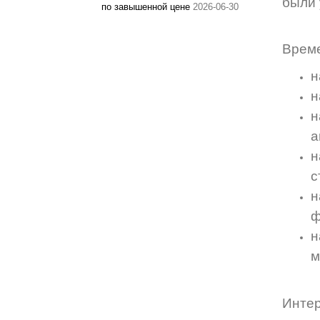
были 
по завышенной цене
2026-06-30
Време
н
н
н
а
н
с
н
ф
н
м
Инте