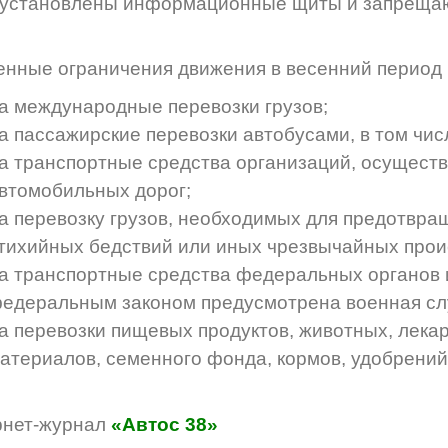
установлены информационные щиты и запрещаю
нные ограничения движения в весенний период 
а международные перевозки грузов;
а пассажирские перевозки автобусами, в том чи
а транспортные средства организаций, осущест
втомобильных дорог;
а перевозку грузов, необходимых для предотвра
тихийных бедствий или иных чрезвычайных прои
а транспортные средства федеральных органов и
едеральным законом предусмотрена военная сл
а перевозки пищевых продуктов, животных, лека
атериалов, семенного фонда, кормов, удобрений,
рнет-журнал
«Автос 38»