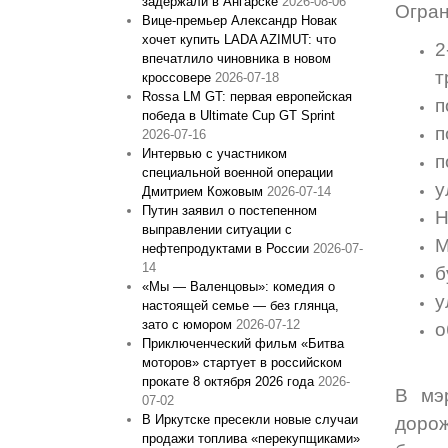
задержали в Ангарске
2026-08-06
Огран
Вице‑премьер Александр Новак
хочет купить LADA AZIMUT: что
2
впечатлило чиновника в новом
т
кроссовере
2026-07-18
Rossa LM GT: первая европейская
п
победа в Ultimate Cup GT Sprint
п
2026-07-16
Интервью с участником
п
специальной военной операции
у
Дмитрием Кожовым
2026-07-14
Путин заявил о постепенном
Н
выправлении ситуации с
М
нефтепродуктами в России
2026-07-
14
б
«Мы — Валенцовы»: комедия о
у
настоящей семье — без глянца,
зато с юмором
2026-07-12
о
Приключенческий фильм «Битва
моторов» стартует в российском
прокате 8 октября 2026 года
2026-
В м
07-02
В Иркутске пресекли новые случаи
дорож
продажи топлива «перекупщиками»