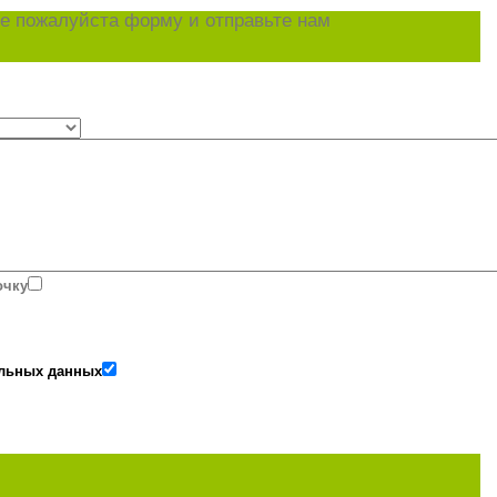
е пожалуйста форму и отправьте нам
очку
альных данных