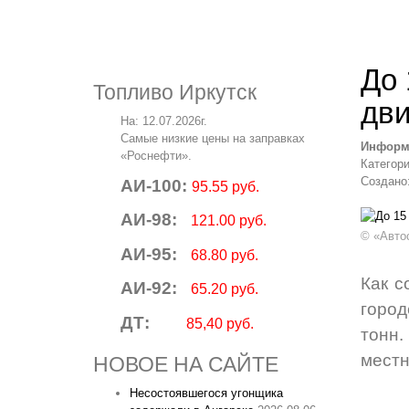
До 
Топливо Иркутск
дви
На: 12.07.2026г.
Самые низкие цены на заправках
Информ
«Роснефти».
Категор
Создано:
АИ-100:
95.55 руб.
АИ-98:
121.00 руб.
© «Автос
АИ-95:
68.80 руб.
Как с
АИ-92:
65.20 руб.
город
ДТ:
85,40 руб.
тонн
местн
НОВОЕ НА САЙТЕ
Несостоявшегося угонщика