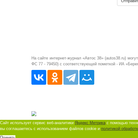
Отправи
На сайте интернет-журнал «Автос 38» (autos38.ru) мо
ФС 77 - 79450) с соответствующей пометкой - ИА «Бере
Сайт использует сервис веб-аналитики
Яндекс Метрика
с помощью техно
вы соглашаетесь с использованием файлов cookie и
политикой обработ
Принять