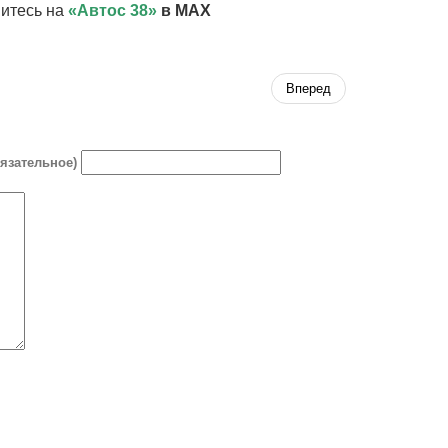
итесь на
«Автос 38»
в MAX
Вперед
бязательное)