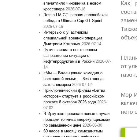
Как 
впечатлило чиновника в новом
кроссовере
2026-07-18
соот
Rossa LM GT: первая европейская
замен
победа в Ultimate Cup GT Sprint
2026-07-16
Такж
Интервью с участником
объек
специальной военной операции
Дмитрием Кожовым
2026-07-14
Путин заявил о постепенном
выправлении ситуации с
Плани
нефтепродуктами в России
2026-07-
от ул
14
«Мы — Валенцовы»: комедия о
газон
настоящей семье — без глянца,
зато с юмором
2026-07-12
Приключенческий фильм «Битва
Мэр И
моторов» стартует в российском
прокате 8 октября 2026 года
2026-
включ
07-02
него 
В Иркутске пресекли новые случаи
продажи топлива «перекупщиками»
по завышенной цене
2026-06-30
60 часов в месяц: самозанятым
установили предел работы на