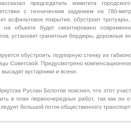
рассказал председатель комитета городског
ветствии с техническим заданием на 780-мет
ит асфальтовое покрытие, обустроит тротуары,
е на объекте будет смонтировано современ
тов, установят гранитные бордюры, дорожные зн
руется обустроить подпорную стенку из габионо
ицы Советской. Предусмотрено компенсационное
, высадят кустарники и ясени.
ркутска Руслан Болотов пояснил, что этот учас
ить в план первоочередных работ, так как он 
следует большой поток общественного транспорт