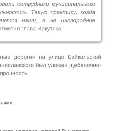
овили сотрудники муниципального
ьности». Такую практику, когда
аются наши, а не иногородние
тметил глава Иркутска.
нные дороги» на улице Байкальской
аниславского был уложен щебеночно-
прочность.
зьями: