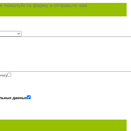
е пожалуйста форму и отправьте нам
очку
альных данных