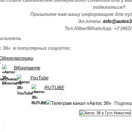
Вы стали свидетелем интересного события или у ва
поделиться?
Пришлите нам вашу информацию для пуб
Эл.почта:
info@autos3
Тел./Viber/WhatsApp: +7 (902)
 38» в популярных соцсетях:
Одноклассники
ВКонтакте
YouTube
RUTUBE
Подпиш