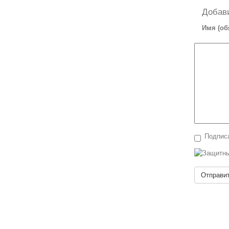
Добав
Имя (об
Подписа
Отправи