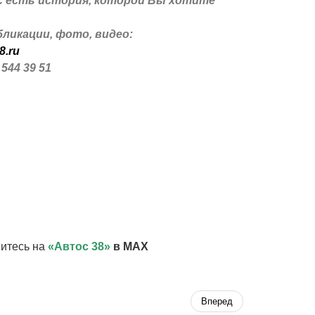
с есть история, которой Вы хотите
ликации, фото, видео:
8.ru
 544 39 51
итесь на
«Автос 38»
в MAX
Вперед