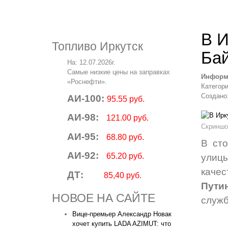
В И
Топливо Иркутск
Бай
На: 12.07.2026г.
Самые низкие цены на заправках
Информ
«Роснефти».
Категор
Создано:
АИ-100:
95.55 руб.
АИ-98:
121.00 руб.
Скриншо
АИ-95:
68.80 руб.
В сто
АИ-92:
65.20 руб.
улицы
качес
ДТ:
85,40 руб.
Пути
НОВОЕ НА САЙТЕ
служб
Вице‑премьер Александр Новак
хочет купить LADA AZIMUT: что