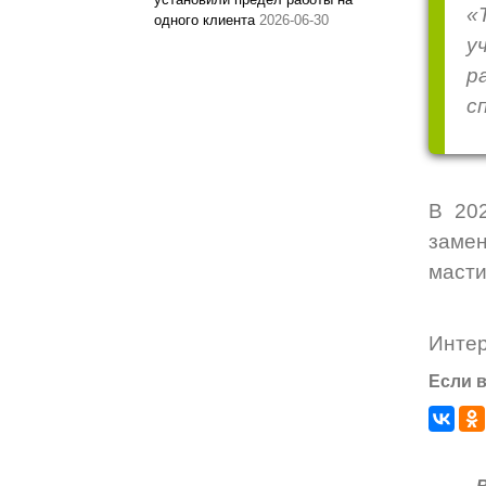
«
одного клиента
2026-06-30
у
р
с
В 20
замен
масти
Инте
Если в