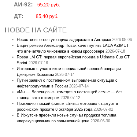
АИ-92:
65.20 руб.
ДТ:
85,40 руб.
НОВОЕ НА САЙТЕ
Несостоявшегося угонщика задержали в Ангарске
2026-08-06
Вице‑премьер Александр Новак хочет купить LADA AZIMUT:
что впечатлило чиновника в новом кроссовере
2026-07-18
Rossa LM GT: первая европейская победа в Ultimate Cup GT
Sprint
2026-07-16
Интервью с участником специальной военной операции
Дмитрием Кожовым
2026-07-14
Путин заявил о постепенном выправлении ситуации с
нефтепродуктами в России
2026-07-14
«Мы — Валенцовы»: комедия о настоящей семье — без
глянца, зато с юмором
2026-07-12
Приключенческий фильм «Битва моторов» стартует в
российском прокате 8 октября 2026 года
2026-07-02
В Иркутске пресекли новые случаи продажи топлива
«перекупщиками» по завышенной цене
2026-06-30