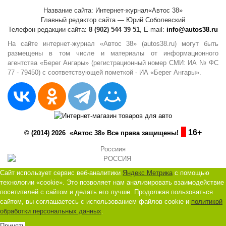
Название сайта: Интернет-журнал«Автос 38»
Главный редактор сайта — Юрий Соболевский
Телефон редакции сайта:
8 (902) 544 39 51
, E-mail:
info@autos38.ru
На сайте интернет-журнал «Автос 38» (autos38.ru) могут быть
размещены в том числе и материалы от информационного
агентства «Берег Ангары» (регистрационный номер СМИ: ИА № ФС
77 - 79450) с соответствующей пометкой - ИА «Берег Ангары».
16+
© (2014) 2026 «Автос 38» Все права защищены!
Россиия
Сайт использует сервис веб-аналитики
Яндекс Метрика
с помощью
технологии «cookie». Это позволяет нам анализировать взаимодействие
посетителей с сайтом и делать его лучше. Продолжая пользоваться
сайтом, вы соглашаетесь с использованием файлов cookie и
политикой
обработки персональных данных
.
Принять