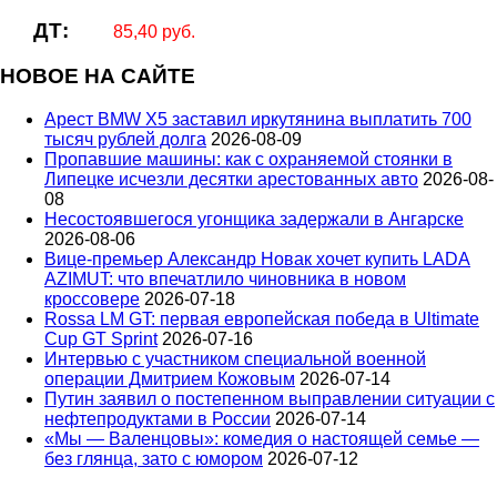
ДТ:
85,40 руб.
НОВОЕ НА САЙТЕ
Арест BMW X5 заставил иркутянина выплатить 700
тысяч рублей долга
2026-08-09
Пропавшие машины: как с охраняемой стоянки в
Липецке исчезли десятки арестованных авто
2026-08-
08
Несостоявшегося угонщика задержали в Ангарске
2026-08-06
Вице‑премьер Александр Новак хочет купить LADA
AZIMUT: что впечатлило чиновника в новом
кроссовере
2026-07-18
Rossa LM GT: первая европейская победа в Ultimate
Cup GT Sprint
2026-07-16
Интервью с участником специальной военной
операции Дмитрием Кожовым
2026-07-14
Путин заявил о постепенном выправлении ситуации с
нефтепродуктами в России
2026-07-14
«Мы — Валенцовы»: комедия о настоящей семье —
без глянца, зато с юмором
2026-07-12