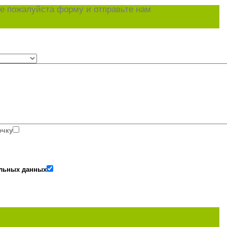
е пожалуйста форму и отправьте нам
очку
альных данных