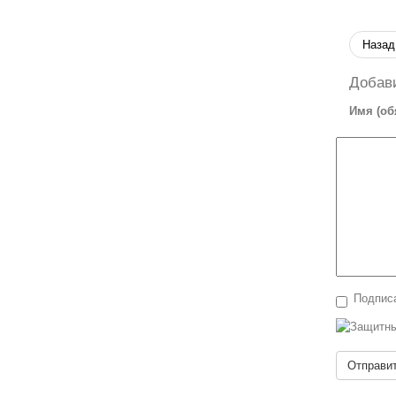
Назад
Добав
Имя (об
Подписа
Отправи