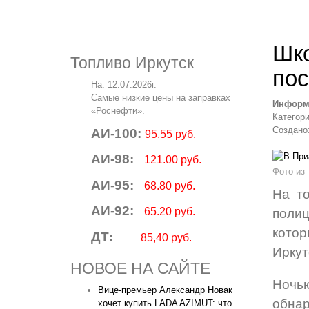
Шко
Топливо Иркутск
пос
На: 12.07.2026г.
Самые низкие цены на заправках
Информ
«Роснефти».
Категор
Создано:
АИ-100:
95.55 руб.
АИ-98:
121.00 руб.
Фото из
АИ-95:
68.80 руб.
На то
АИ-92:
65.20 руб.
поли
котор
ДТ:
85,40 руб.
Иркут
НОВОЕ НА САЙТЕ
Ночью
Вице‑премьер Александр Новак
обнар
хочет купить LADA AZIMUT: что