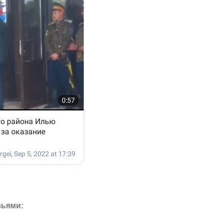
зьями: