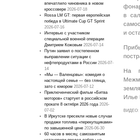
впечатлило чиновника в новом
фонар
кроссовере
2026-07-18
в са
Rossa LM GT: первая европейская
победа в Ultimate Cup GT Sprint
самос
2026-07-16
и ост
Интервью с участником
специальной военной операции
Дмитрием Кожовым
2026-07-14
Приб
Путин заявил о постепенном
постр
выправлении ситуации с
нефтепродуктами в России
2026-07-
14
На п
«Мы — Валенцовы»: комедия о
Межму
настоящей семье — без глянца,
зато с юмором
2026-07-12
земля
Приключенческий фильм «Битва
Илье 
моторов» стартует в российском
прокате 8 октября 2026 года
2026-
07-02
ВИДЕО:
В Иркутске пресекли новые случаи
продажи топлива «перекупщиками»
по завышенной цене
2026-06-30
60 часов в месяц: самозанятым
установили предел работы на