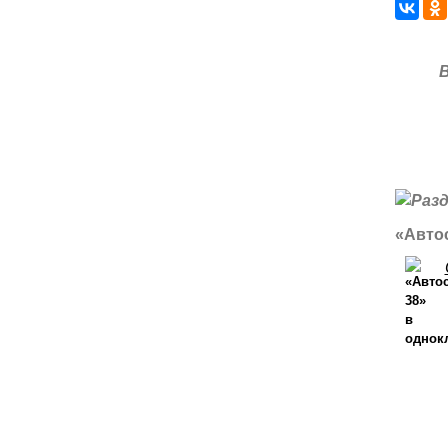
«Автос