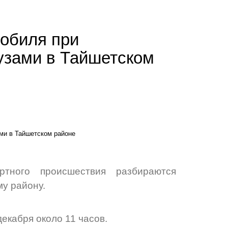
мобиля при
узами в Тайшетском
ортного происшествия разбираются
у району.
декабря около 11 часов.