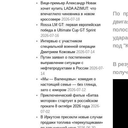
Вице‑премьер Александр Новак
хочет купить LADA AZIMUT: что
По пр
впечатлило чиновника в новом
кроссовере
2026-07-18
двиг
Rossa LM GT: первая европейская
полос
победа в Ultimate Cup GT Sprint
2026-07-16
удара
Интервью с участником
под "
специальной военной операции
Дмитрием Кожовым
2026-07-14
Путин заявил о постепенном
выправлении ситуации с
В рез
нефтепродуктами в России
2026-07-
получ
14
«Мы — Валенцовы»: комедия о
настоящей семье — без глянца,
зато с юмором
2026-07-12
Приключенческий фильм «Битва
моторов» стартует в российском
прокате 8 октября 2026 года
2026-
07-02
В Иркутске пресекли новые случаи
продажи топлива «перекупщиками»
по завышенной цене
2026-06-30