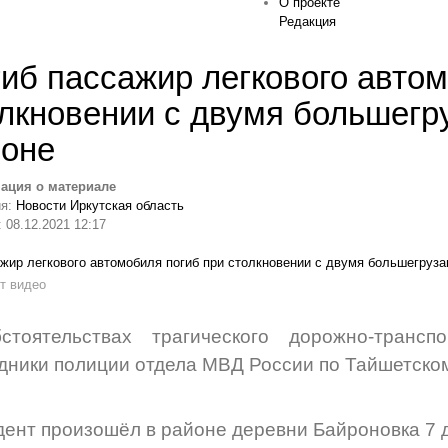
О проекте
Редакция
иб пассажир легкового авто
лкновении с двумя большегр
йоне
ация о материале
ия:
Новости Иркутская область
 08.12.2021 12:17
т видео
стоятельствах трагического дорожно-трансп
дники полиции отдела МВД России по Тайшетском
дент произошёл
в районе деревни Байроновка
7 