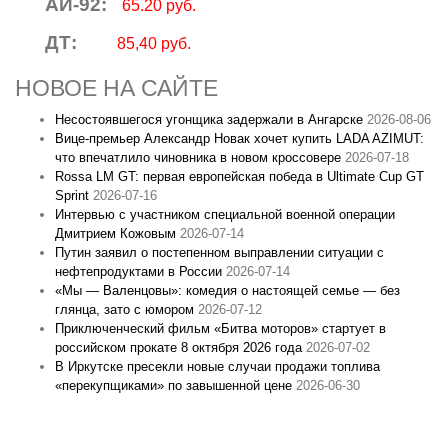
АИ-92:
65.20 руб.
ДТ:
85,40 руб.
НОВОЕ НА САЙТЕ
Несостоявшегося угонщика задержали в Ангарске
2026-08-06
Вице‑премьер Александр Новак хочет купить LADA AZIMUT:
что впечатлило чиновника в новом кроссовере
2026-07-18
Rossa LM GT: первая европейская победа в Ultimate Cup GT
Sprint
2026-07-16
Интервью с участником специальной военной операции
Дмитрием Кожовым
2026-07-14
Путин заявил о постепенном выправлении ситуации с
нефтепродуктами в России
2026-07-14
«Мы — Валенцовы»: комедия о настоящей семье — без
глянца, зато с юмором
2026-07-12
Приключенческий фильм «Битва моторов» стартует в
российском прокате 8 октября 2026 года
2026-07-02
В Иркутске пресекли новые случаи продажи топлива
«перекупщиками» по завышенной цене
2026-06-30