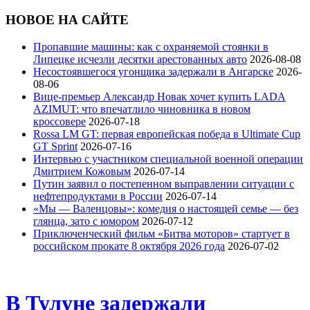
НОВОЕ НА САЙТЕ
Пропавшие машины: как с охраняемой стоянки в
Липецке исчезли десятки арестованных авто
2026-08-08
Несостоявшегося угонщика задержали в Ангарске
2026-
08-06
Вице‑премьер Александр Новак хочет купить LADA
AZIMUT: что впечатлило чиновника в новом
кроссовере
2026-07-18
Rossa LM GT: первая европейская победа в Ultimate Cup
GT Sprint
2026-07-16
Интервью с участником специальной военной операции
Дмитрием Кожовым
2026-07-14
Путин заявил о постепенном выправлении ситуации с
нефтепродуктами в России
2026-07-14
«Мы — Валенцовы»: комедия о настоящей семье — без
глянца, зато с юмором
2026-07-12
Приключенческий фильм «Битва моторов» стартует в
российском прокате 8 октября 2026 года
2026-07-02
В Тулуне задержали