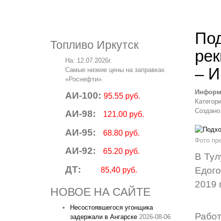
Под
Топливо Иркутск
рек
На: 12.07.2026г.
– И
Самые низкие цены на заправках
«Роснефти».
Информ
АИ-100:
95.55 руб.
Категор
Создано:
АИ-98:
121.00 руб.
АИ-95:
68.80 руб.
Фото пр
АИ-92:
65.20 руб.
В Тул
ДТ:
Едого
85,40 руб.
2019 
НОВОЕ НА САЙТЕ
Несостоявшегося угонщика
Рабо
задержали в Ангарске
2026-08-06