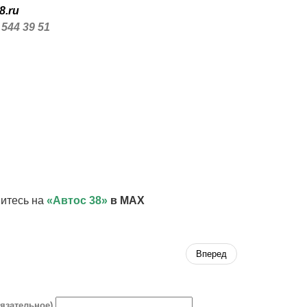
8.ru
 544 39 51
итесь на
«Автос 38»
в MAX
Вперед
бязательное)