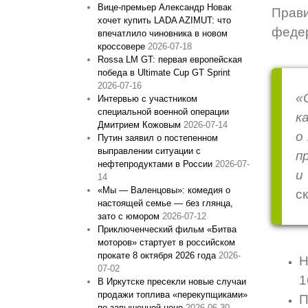
Вице‑премьер Александр Новак
Прави
хочет купить LADA AZIMUT: что
федер
впечатлило чиновника в новом
кроссовере
2026-07-18
Rossa LM GT: первая европейская
победа в Ultimate Cup GT Sprint
2026-07-16
«
Интервью с участником
специальной военной операции
к
Дмитрием Кожовым
2026-07-14
о
Путин заявил о постепенном
выправлении ситуации с
п
нефтепродуктами в России
2026-07-
и
14
«Мы — Валенцовы»: комедия о
с
настоящей семье — без глянца,
зато с юмором
2026-07-12
Приключенческий фильм «Битва
моторов» стартует в российском
прокате 8 октября 2026 года
2026-
Н
07-02
1
В Иркутске пресекли новые случаи
продажи топлива «перекупщиками»
П
по завышенной цене
2026-06-30