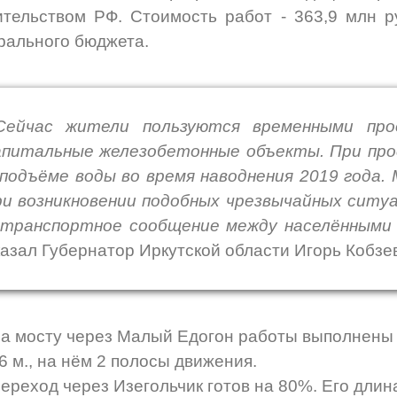
тельством РФ. Стоимость работ - 363,9 млн ру
ального бюджета.
Сейчас жители пользуются временными про
апитальные железобетонные объекты. При пр
 подъёме воды во время наводнения 2019 года.
ри возникновении подобных чрезвычайных ситу
 транспортное сообщение между населёнными
казал Губернатор Иркутской области Игорь Кобзев
а мосту через Малый Едогон работы выполнены на
6 м., на нём 2 полосы движения.
ереход через Изегольчик готов на 80%. Его длина 