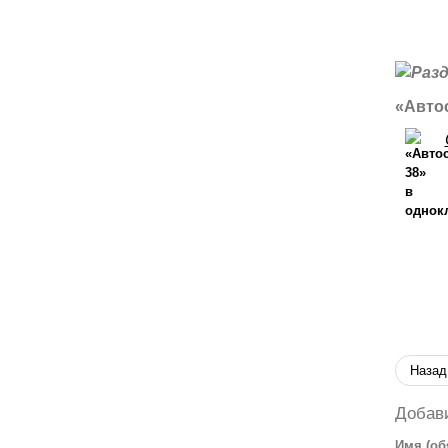
«Автос
Назад
Добав
Имя (об