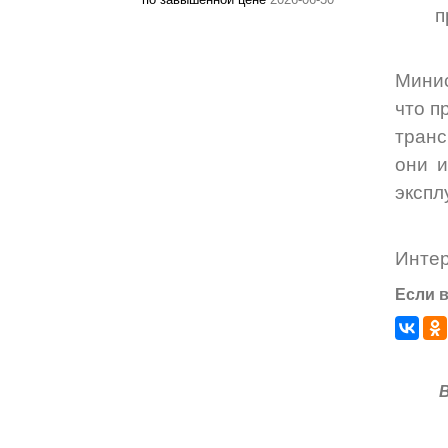
п
Минис
что п
транс
они и
экспл
Инте
Если в