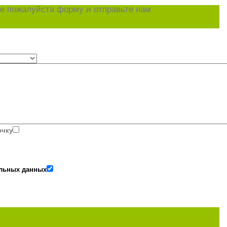
е пожалуйста форму и отправьте нам
очку
альных данных