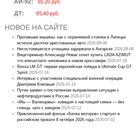
АИ-92:
65.20 руб.
ДТ:
85,40 руб.
НОВОЕ НА САЙТЕ
Пропавшие машины: как с охраняемой стоянки в Липецке
исчезли десятки арестованных авто
2026-08-08
Несостоявшегося угонщика задержали в Ангарске
2026-08-06
Вице‑премьер Александр Новак хочет купить LADA AZIMUT:
что впечатлило чиновника в новом кроссовере
2026-07-18
Rossa LM GT: первая европейская победа в Ultimate Cup GT
Sprint
2026-07-16
Интервью с участником специальной военной операции
Дмитрием Кожовым
2026-07-14
Путин заявил о постепенном выправлении ситуации с
нефтепродуктами в России
2026-07-14
«Мы — Валенцовы»: комедия о настоящей семье — без
глянца, зато с юмором
2026-07-12
Приключенческий фильм «Битва моторов» стартует в
российском прокате 8 октября 2026 года
2026-07-02