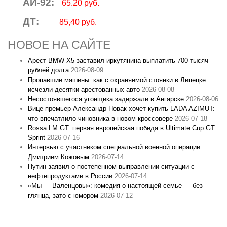
АИ-92:
65.20 руб.
ДТ:
85,40 руб.
НОВОЕ НА САЙТЕ
Арест BMW X5 заставил иркутянина выплатить 700 тысяч
рублей долга
2026-08-09
Пропавшие машины: как с охраняемой стоянки в Липецке
исчезли десятки арестованных авто
2026-08-08
Несостоявшегося угонщика задержали в Ангарске
2026-08-06
Вице‑премьер Александр Новак хочет купить LADA AZIMUT:
что впечатлило чиновника в новом кроссовере
2026-07-18
Rossa LM GT: первая европейская победа в Ultimate Cup GT
Sprint
2026-07-16
Интервью с участником специальной военной операции
Дмитрием Кожовым
2026-07-14
Путин заявил о постепенном выправлении ситуации с
нефтепродуктами в России
2026-07-14
«Мы — Валенцовы»: комедия о настоящей семье — без
глянца, зато с юмором
2026-07-12