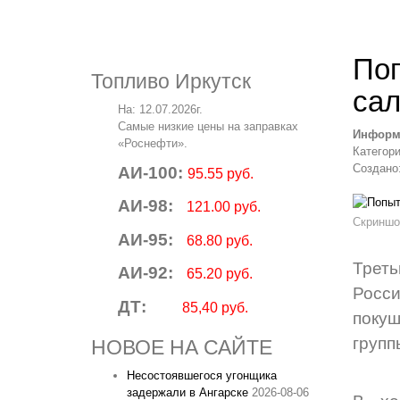
Поп
Топливо Иркутск
са
На: 12.07.2026г.
Самые низкие цены на заправках
Информ
«Роснефти».
Категор
Создано:
АИ-100:
95.55 руб.
АИ-98:
121.00 руб.
Скриншо
АИ-95:
68.80 руб.
Трет
АИ-92:
65.20 руб.
Росс
ДТ:
85,40 руб.
поку
групп
НОВОЕ НА САЙТЕ
Несостоявшегося угонщика
задержали в Ангарске
2026-08-06