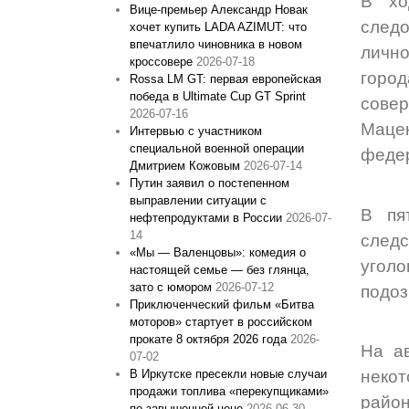
В хо
Вице‑премьер Александр Новак
следо
хочет купить LADA AZIMUT: что
впечатлило чиновника в новом
лично
кроссовере
2026-07-18
город
Rossa LM GT: первая европейская
победа в Ultimate Cup GT Sprint
сове
2026-07-16
Маце
Интервью с участником
специальной военной операции
федер
Дмитрием Кожовым
2026-07-14
Путин заявил о постепенном
выправлении ситуации с
В пя
нефтепродуктами в России
2026-07-
14
следс
«Мы — Валенцовы»: комедия о
угол
настоящей семье — без глянца,
зато с юмором
2026-07-12
подоз
Приключенческий фильм «Битва
моторов» стартует в российском
прокате 8 октября 2026 года
2026-
На а
07-02
В Иркутске пресекли новые случаи
неко
продажи топлива «перекупщиками»
район
по завышенной цене
2026-06-30