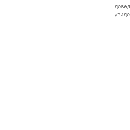
довед
увиде