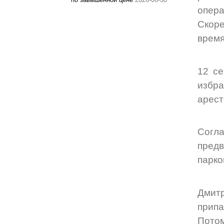
опера
Скоре
время
12 се
избр
арест
Согла
пред
парко
Дмит
припа
Потом