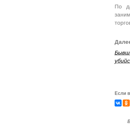
По д
заним
торго
Далее
Бывши
убийс
Если в