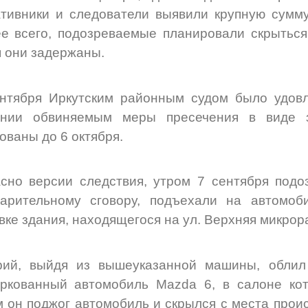
тивники и следователи выявили крупную сумм
е всего, подозреваемые планировали скрыться
 они задержаны.
нтября Иркутским районным судом было удовл
ании обвиняемым меры пресечения в виде з
ованы до 6 октября.
сно версии следствия, утром 7 сентября подо
варительному сговору, подъехали на автомоб
вке здания, находящегося на ул. Верхняя микрора
рий, выйдя из вышеуказанной машины, облил
ркованный автомобиль Mazda 6, в салоне кот
 он поджог автомобиль и скрылся с места прои