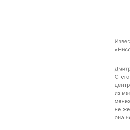
Изве
«Нисс
Дмитр
С его
центр
из ме
менеж
не же
она н