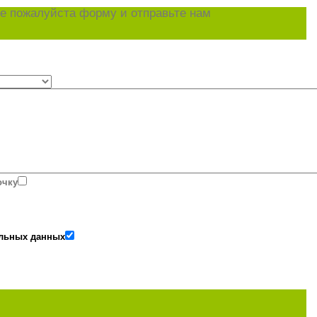
е пожалуйста форму и отправьте нам
очку
альных данных