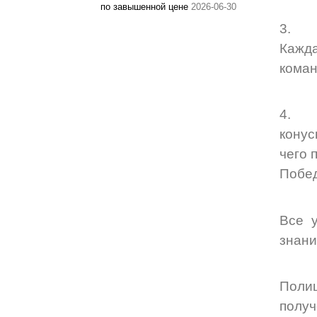
по завышенной цене
2026-06-30
3. И
Кажд
коман
4. Э
конус
чего 
Побед
Все у
знани
Полиц
получ