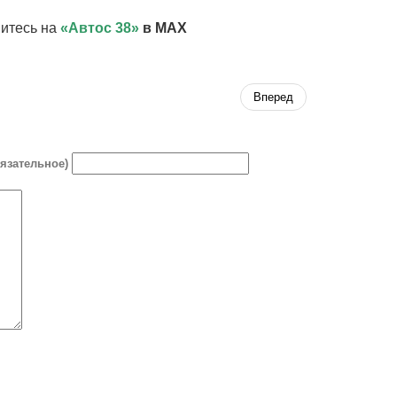
итесь на
«Автос 38»
в MAX
Вперед
бязательное)