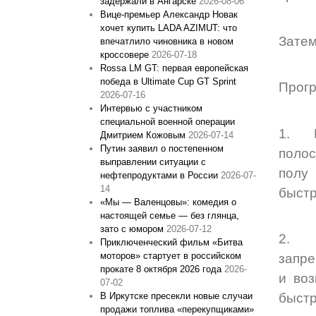
задержали в Ангарске
2026-08-06
Вице‑премьер Александр Новак
хочет купить LADA AZIMUT: что
Затем
впечатлило чиновника в новом
кроссовере
2026-07-18
Rossa LM GT: первая европейская
победа в Ultimate Cup GT Sprint
Прогр
2026-07-16
Интервью с участником
специальной военной операции
1. В 
Дмитрием Кожовым
2026-07-14
Путин заявил о постепенном
полос
выправлении ситуации с
полу 
нефтепродуктами в России
2026-07-
14
быстр
«Мы — Валенцовы»: комедия о
настоящей семье — без глянца,
зато с юмором
2026-07-12
2. В
Приключенческий фильм «Битва
моторов» стартует в российском
запре
прокате 8 октября 2026 года
2026-
и воз
07-02
В Иркутске пресекли новые случаи
быстр
продажи топлива «перекупщиками»