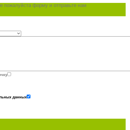
е пожалуйста форму и отправьте нам
очку
альных данных