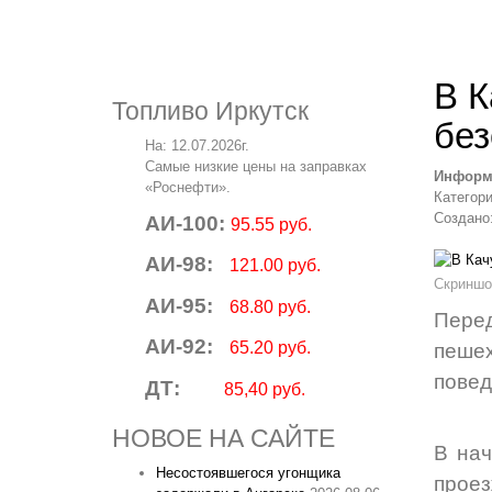
В К
Топливо Иркутск
без
На: 12.07.2026г.
Самые низкие цены на заправках
Информ
«Роснефти».
Категор
Создано:
АИ-100:
95.55 руб.
АИ-98:
121.00 руб.
Скриншо
АИ-95:
68.80 руб.
Перед
АИ-92:
65.20 руб.
пеше
повед
ДТ:
85,40 руб.
НОВОЕ НА САЙТЕ
В нач
Несостоявшегося угонщика
проез