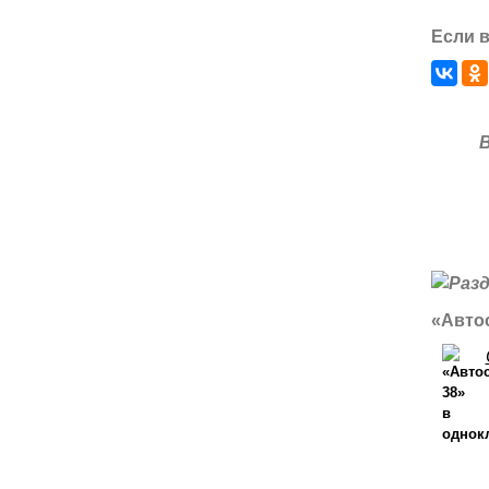
Если в
«Автос