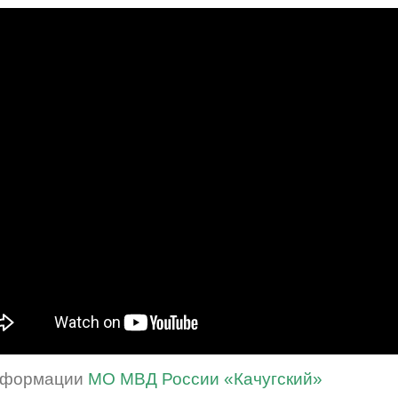
нформации
МО МВД России «Качугский»