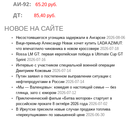
АИ-92:
65.20 руб.
ДТ:
85,40 руб.
НОВОЕ НА САЙТЕ
Несостоявшегося угонщика задержали в Ангарске
2026-08-06
Вице‑премьер Александр Новак хочет купить LADA AZIMUT:
что впечатлило чиновника в новом кроссовере
2026-07-18
Rossa LM GT: первая европейская победа в Ultimate Cup GT
Sprint
2026-07-16
Интервью с участником специальной военной операции
Дмитрием Кожовым
2026-07-14
Путин заявил о постепенном выправлении ситуации с
нефтепродуктами в России
2026-07-14
«Мы — Валенцовы»: комедия о настоящей семье — без
глянца, зато с юмором
2026-07-12
Приключенческий фильм «Битва моторов» стартует в
российском прокате 8 октября 2026 года
2026-07-02
В Иркутске пресекли новые случаи продажи топлива
«перекупщиками» по завышенной цене
2026-06-30