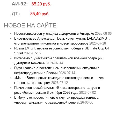
АИ-92:
65.20 руб.
ДТ:
85,40 руб.
НОВОЕ НА САЙТЕ
Несостоявшегося угонщика задержали в Ангарске
2026-08-06
Вице‑премьер Александр Новак хочет купить LADA AZIMUT:
что впечатлило чиновника в новом кроссовере
2026-07-18
Rossa LM GT: первая европейская победа в Ultimate Cup GT
Sprint
2026-07-16
Интервью с участником специальной военной операции
Дмитрием Кожовым
2026-07-14
Путин заявил о постепенном выправлении ситуации с
нефтепродуктами в России
2026-07-14
«Мы — Валенцовы»: комедия о настоящей семье — без
глянца, зато с юмором
2026-07-12
Приключенческий фильм «Битва моторов» стартует в
российском прокате 8 октября 2026 года
2026-07-02
В Иркутске пресекли новые случаи продажи топлива
«перекупщиками» по завышенной цене
2026-06-30