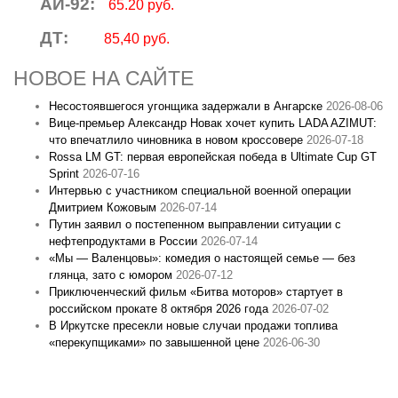
АИ-92:
65.20 руб.
ДТ:
85,40 руб.
НОВОЕ НА САЙТЕ
Несостоявшегося угонщика задержали в Ангарске
2026-08-06
Вице‑премьер Александр Новак хочет купить LADA AZIMUT:
что впечатлило чиновника в новом кроссовере
2026-07-18
Rossa LM GT: первая европейская победа в Ultimate Cup GT
Sprint
2026-07-16
Интервью с участником специальной военной операции
Дмитрием Кожовым
2026-07-14
Путин заявил о постепенном выправлении ситуации с
нефтепродуктами в России
2026-07-14
«Мы — Валенцовы»: комедия о настоящей семье — без
глянца, зато с юмором
2026-07-12
Приключенческий фильм «Битва моторов» стартует в
российском прокате 8 октября 2026 года
2026-07-02
В Иркутске пресекли новые случаи продажи топлива
«перекупщиками» по завышенной цене
2026-06-30