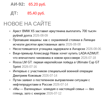
АИ-92:
65.20 руб.
ДТ:
85,40 руб.
НОВОЕ НА САЙТЕ
Арест BMW X5 заставил иркутянина выплатить 700 тысяч
рублей долга
2026-08-09
Пропавшие машины: как с охраняемой стоянки в Липецке
исчезли десятки арестованных авто
2026-08-08
Несостоявшегося угонщика задержали в Ангарске
2026-08-06
Вице‑премьер Александр Новак хочет купить LADA AZIMUT:
что впечатлило чиновника в новом кроссовере
2026-07-18
Rossa LM GT: первая европейская победа в Ultimate Cup GT
Sprint
2026-07-16
Интервью с участником специальной военной операции
Дмитрием Кожовым
2026-07-14
Путин заявил о постепенном выправлении ситуации с
нефтепродуктами в России
2026-07-14
«Мы — Валенцовы»: комедия о настоящей семье — без
глянца, зато с юмором
2026-07-12