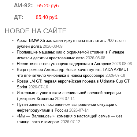
АИ-92:
65.20 руб.
ДТ:
85,40 руб.
НОВОЕ НА САЙТЕ
Арест BMW X5 заставил иркутянина выплатить 700 тысяч
рублей долга
2026-08-09
Пропавшие машины: как с охраняемой стоянки в Липецке
исчезли десятки арестованных авто
2026-08-08
Несостоявшегося угонщика задержали в Ангарске
2026-08-06
Вице‑премьер Александр Новак хочет купить LADA AZIMUT:
что впечатлило чиновника в новом кроссовере
2026-07-18
Rossa LM GT: первая европейская победа в Ultimate Cup GT
Sprint
2026-07-16
Интервью с участником специальной военной операции
Дмитрием Кожовым
2026-07-14
Путин заявил о постепенном выправлении ситуации с
нефтепродуктами в России
2026-07-14
«Мы — Валенцовы»: комедия о настоящей семье — без
глянца, зато с юмором
2026-07-12