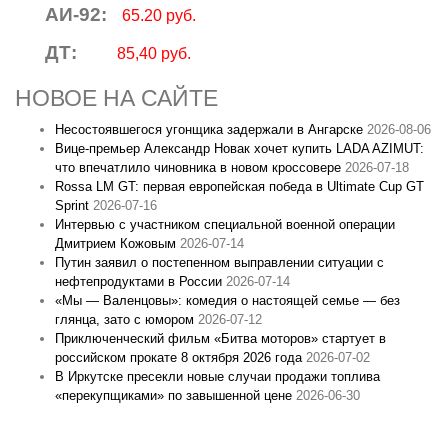
АИ-92:
65.20 руб.
ДТ:
85,40 руб.
НОВОЕ НА САЙТЕ
Несостоявшегося угонщика задержали в Ангарске
2026-08-06
Вице‑премьер Александр Новак хочет купить LADA AZIMUT:
что впечатлило чиновника в новом кроссовере
2026-07-18
Rossa LM GT: первая европейская победа в Ultimate Cup GT
Sprint
2026-07-16
Интервью с участником специальной военной операции
Дмитрием Кожовым
2026-07-14
Путин заявил о постепенном выправлении ситуации с
нефтепродуктами в России
2026-07-14
«Мы — Валенцовы»: комедия о настоящей семье — без
глянца, зато с юмором
2026-07-12
Приключенческий фильм «Битва моторов» стартует в
российском прокате 8 октября 2026 года
2026-07-02
В Иркутске пресекли новые случаи продажи топлива
«перекупщиками» по завышенной цене
2026-06-30