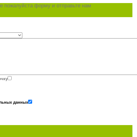
е пожалуйста форму и отправьте нам
очку
альных данных