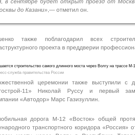
м, в сентябре будет открыт проезд от Москвы
осквы до Казани»
,— отметил он.
шенко также поблагодарил всех строите
структурного проекта в преддверии профессион
ресс-служба правительства России
ржественной церемонии также выступили с 
тострой-11» Николай Руссу и первый заме
мпании «Автодор» Марс Газизуллин.
мобильная дорога М-12 «Восток» общей протя
народного транспортного коридора «Россия» от