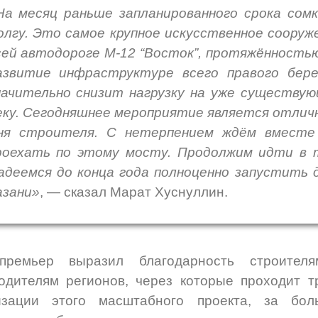
На месяц раньше запланированного срока сом
олгу. Это самое крупное искусственное сооруж
сей автодороге М-12 “Восток”, протяжённостью
азвитие инфраструктуре всего правого бере
начительно снизит нагрузку на уже существу
еку. Сегодняшнее мероприятие является отлич
ня строителя. С нетерпением ждём вместе 
роехать по этому мосту. Продолжим идти в 
адеемся до конца года полноценно запустить 
азани»
, — сказал Марат Хуснуллин.
-премьер выразил благодарность строителя
одителям регионов, через которые проходит тр
изации этого масштабного проекта, за бол