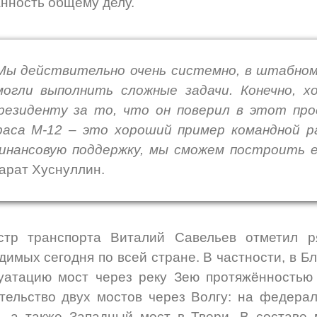
нность общему делу.
Мы действительно очень системно, в штабном
могли выполнить сложные задачи. Конечно, х
резиденту за то, что он поверил в этот про
раса М-12 – это хороший пример командной 
инансовую поддержку, мы сможем построить 
арат Хуснуллин.
стр транспорта Виталий Савельев отметил р
димых сегодня по всей стране. В частности, в Бл
уатацию мост через реку Зею протяжённостью 
тельство двух мостов через Волгу: на федера
, а также Западный мост в Твери. В составе