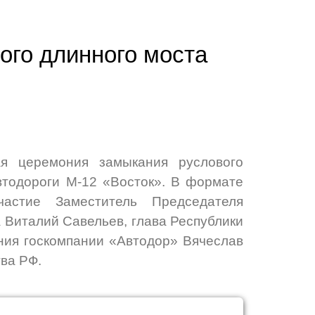
ого длинного моста
ая церемония замыкания руслового
втодороги М-12 «Восток». В формате
частие Заместитель Председателя
 Виталий Савельев, глава Республики
ния госкомпании «Автодор» Вячеслав
ва РФ.