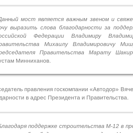
Данный мост является важным звеном и свяж
очу выразить слова благодарности за подде
оссийской Федерации Владимиру Владими
равительства Михаилу Владимировичу Ми
редседателя Правительства Марату Шакирз
устам Минниханов.
едатель правления госкомпании «Автодор» Вяче
дарности в адрес Президента и Правительства.
Благодаря поддержке строительства М-12 в пр