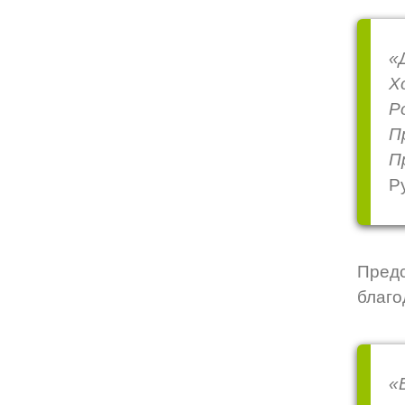
«
Х
Р
П
П
Р
Предс
благо
«