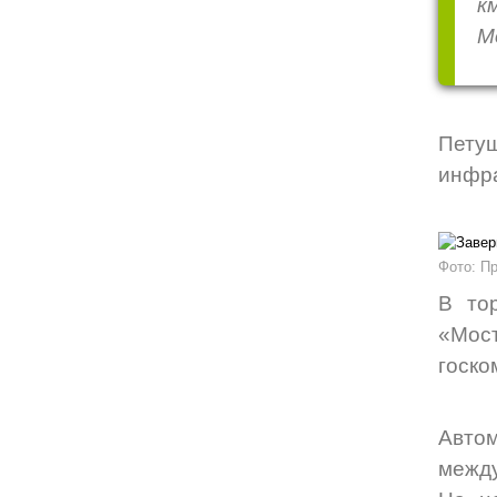
к
М
Пету
инфра
Фото: П
В то
«Мос
госко
Авто
между