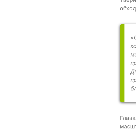
обход
«
к
м
п
Д
п
б
Глава
масшт