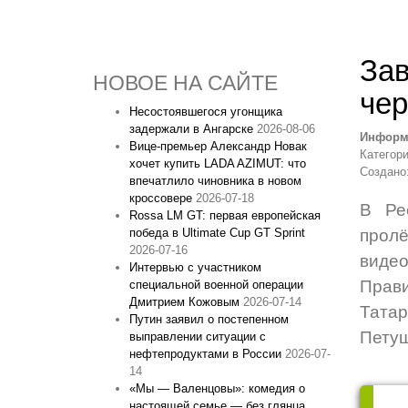
Зав
НОВОЕ НА САЙТЕ
чер
Несостоявшегося угонщика
задержали в Ангарске
2026-08-06
Информ
Вице‑премьер Александр Новак
Категор
хочет купить LADA AZIMUT: что
Создано:
впечатлило чиновника в новом
кроссовере
2026-07-18
В Ре
Rossa LM GT: первая европейская
победа в Ultimate Cup GT Sprint
пролё
2026-07-16
виде
Интервью с участником
Прави
специальной военной операции
Дмитрием Кожовым
2026-07-14
Татар
Путин заявил о постепенном
Петуш
выправлении ситуации с
нефтепродуктами в России
2026-07-
14
«Мы — Валенцовы»: комедия о
настоящей семье — без глянца,