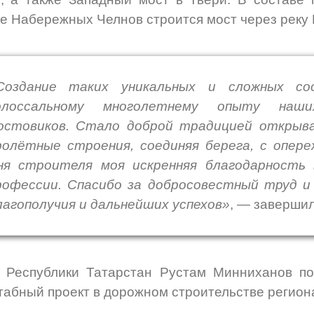
е Набережных Челнов строится мост через реку 
Создание таких уникальных и сложных соо
олоссальному многолетнему опыту наши
остовиков. Стало доброй традицией открыв
ролётные строения, соединяя берега, с опере
ня строителя моя искренняя благодарность
рофессии. Спасибо за добросовестный труд 
лагополучия и дальнейших успехов»
,
—
завершил
 Республики Татарстан Рустам Минниханов по
абный проект в дорожном строительстве региона