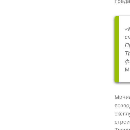
преда
«
с
П
Т
ф
М
Мини
возво
экспл
строи
Твери