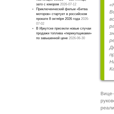
«
зато с юмором
2026-07-12
Приключенческий фильм «Битва
В
моторов» стартует в российском
в
прокате 8 октября 2026 года
2026-
07-02
р
В Иркутске пресекли новые случаи
з
продажи топлива «перекупщиками»
по завышенной цене
2026-06-30
р
Д
п
Н
К
Вице
руков
реал