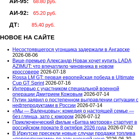
АИ-95:
68.80 руб.
АИ-92:
65.20 руб.
ДТ:
85,40 руб.
НОВОЕ НА САЙТЕ
Несостоявшегося угонщика задержали в Ангарске
2026-08-06
Вице‑премьер Александр Новак хочет купить LADA
AZIMUT: что впечатлило чиновника в новом
кроссовере
2026-07-18
Rossa LM GT: первая европейская победа в Ultimate
Cup GT Sprint
2026-07-16
Интервью с участником специальной военной
операции Дмитрием Кожовым
2026-07-14
Путин заявил о постепенном выправлении ситуации с
нефтепродуктами в России
2026-07-14
«Мы — Валенцовы»: комедия о настоящей семье —
без глянца, зато с юмором
2026-07-12
Приключенческий фильм «Битва моторов» стартует в
российском прокате 8 октября 2026 года
2026-07-02
В Иркутске пресекли новые случаи продажи топлива
«перекупщиками» по завышенной цене
2026-06-30