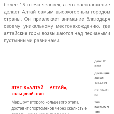
более 15 тысяч человек, а его расположение
делает Алтай самым высокогорным городом
страны. Он привлекает внимание благодаря
своему уникальному местонахождению, где
алтайские горы возвышаются над песчаными
пустынными равнинами.
Дата:
12
июля
Дистанция
общая:
492,12 км
ЭТАП 8 «АЛТАЙ — АЛТАЙ»,
СУ:
314,08
кольцевой этап
км
Маршрут второго кольцевого этапа
Тип
покрытия:
доставит спортсменов через скалистые
Тип