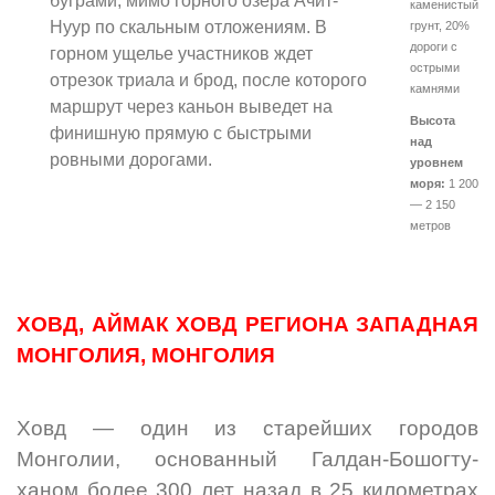
буграми, мимо горного озера Ачит-
каменистый
Нуур по скальным отложениям. В
грунт, 20%
дороги с
горном ущелье участников ждет
острыми
отрезок триала и брод, после которого
камнями
маршрут через каньон выведет на
Высота
финишную прямую с быстрыми
над
ровными дорогами.
уровнем
моря:
1 200
— 2 150
метров
ХОВД, АЙМАК ХОВД РЕГИОНА ЗАПАДНАЯ
МОНГОЛИЯ, МОНГОЛИЯ
Ховд — один из старейших городов
Монголии, основанный Галдан-Бошогту-
ханом более 300 лет назад в 25 километрах