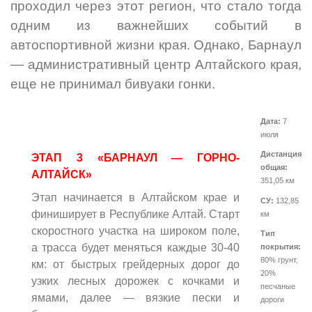
проходил через этот регион, что стало тогда
одним из важнейших событий в
автоспортивной жизни края. Однако, Барнаул
— административный центр Алтайского края,
еще не принимал бивуаки гонки.
Дата:
7
июля
Дистанция
ЭТАП 3 «БАРНАУЛ — ГОРНО-
общая:
АЛТАЙСК»
351,05 км
Этап начинается в Алтайском крае и
СУ:
132,85
финиширует в Республике Алтай. Старт
км
скоростного участка на широком поле,
Тип
а трасса будет меняться каждые 30-40
покрытия:
80% грунт,
км: от быстрых грейдерных дорог до
20%
узких лесных дорожек с кочками и
песчаные
ямами, далее — вязкие пески и
дороги