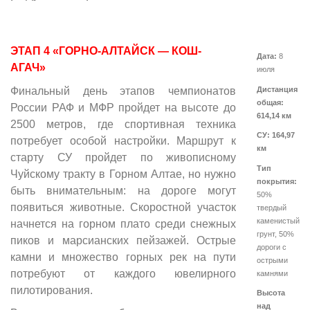
ЭТАП 4 «ГОРНО-АЛТАЙСК — КОШ-
Дата:
8
АГАЧ»
июля
Финальный день этапов чемпионатов
Дистанция
общая:
России РАФ и МФР пройдет на высоте до
614,14 км
2500 метров, где спортивная техника
СУ: 164,97
потребует особой настройки. Маршрут к
км
старту СУ пройдет по живописному
Тип
Чуйскому тракту в Горном Алтае, но нужно
покрытия:
быть внимательным: на дороге могут
50%
появиться животные. Скоростной участок
твердый
каменистый
начнется на горном плато среди снежных
грунт, 50%
пиков и марсианских пейзажей. Острые
дороги с
камни и множество горных рек на пути
острыми
потребуют от каждого ювелирного
камнями
пилотирования.
Высота
над