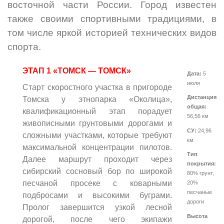
восточной части России. Город известен
также своими спортивными традициями, в
том числе яркой историей технических видов
спорта.
ЭТАП 1 «ТОМСК — ТОМСК»
Дата:
5
июля
Старт скоростного участка в пригороде
Дистанция
Томска у этнопарка «Околица»,
общая:
квалификационный этап порадует
56,56 км
живописными грунтовыми дорогами и
СУ:
24,96
сложными участками, которые требуют
км
максимальной концентрации пилотов.
Тип
Далее маршрут проходит через
покрытия:
сибирский сосновый бор по широкой
80% грунт,
песчаной просеке с коварными
20%
песчаные
подбросами и высокими буграми.
дороги
Пролог завершится узкой лесной
Высота
дорогой, после чего экипажи