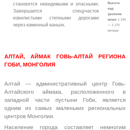
Высота
становятся невидимыми и опасными.
над
Завершается спецучасток
уровнем
извилистыми степными дорогами
моря:
1 140
через каменный каньон.
— 2 170
метров
АЛТАЙ, АЙМАК ГОВЬ-АЛТАЙ РЕГИОНА
ГОБИ, МОНГОЛИЯ
Алтай — административный центр Говь-
Алтайского аймака, расположенного в
западной части пустыни Гоби, является
одним из самых маленьких региональных
центров Монголии.
Население города составляет немногим