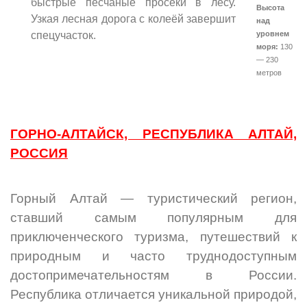
быстрые песчаные просеки в лесу.
Высота
Узкая лесная дорога с колеёй завершит
над
уровнем
спецучасток.
моря:
130
— 230
метров
ГОРНО-АЛТАЙСК, РЕСПУБЛИКА АЛТАЙ,
РОССИЯ
Горный Алтай — туристический регион,
ставший самым популярным для
приключенческого туризма, путешествий к
природным и часто труднодоступным
достопримечательностям в России.
Республика отличается уникальной природой,