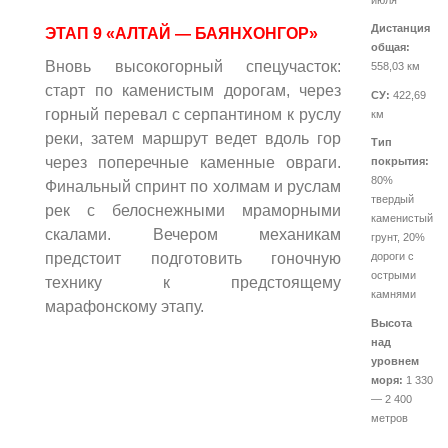
Дистанция
ЭТАП 9 «АЛТАЙ — БАЯНХОНГОР»
общая:
Вновь высокогорный спецучасток:
558,03 км
старт по каменистым дорогам, через
СУ:
422,69
горный перевал с серпантином к руслу
км
реки, затем маршрут ведет вдоль гор
Тип
через поперечные каменные овраги.
покрытия:
80%
Финальный спринт по холмам и руслам
твердый
рек с белоснежными мраморными
каменистый
скалами. Вечером механикам
грунт, 20%
предстоит подготовить гоночную
дороги с
острыми
технику к предстоящему
камнями
марафонскому этапу.
Высота
над
уровнем
моря:
1 330
— 2 400
метров