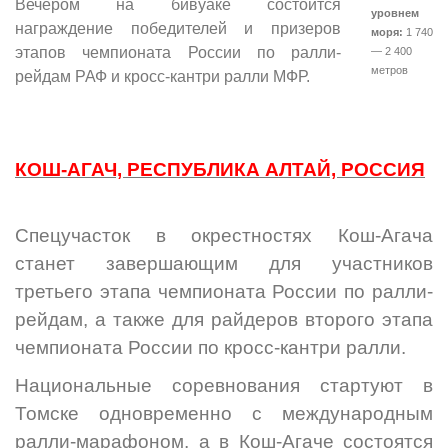
Вечером на бивуаке состоится
уровнем
награждение победителей и призеров
моря:
1 740
этапов чемпионата России по ралли-
— 2 400
метров
рейдам РАФ и кросс-кантри ралли МФР.
КОШ-АГАЧ, РЕСПУБЛИКА АЛТАЙ, РОССИЯ
Спецучасток в окрестностях Кош-Агача
станет завершающим для участников
третьего этапа чемпионата России по ралли-
рейдам, а также для райдеров второго этапа
чемпионата России по кросс-кантри ралли.
Национальные соревнования стартуют в
Томске одновременно с международным
ралли-марафоном, а в Кош-Агаче состоятся