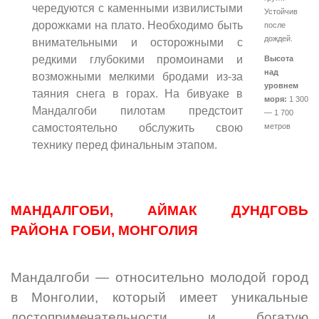
чередуются с каменными извилистыми
Устойчив
дорожками на плато. Необходимо быть
после
дождей.
внимательными и осторожными с
редкими глубокими промоинами и
Высота
над
возможными мелкими бродами из-за
уровнем
таяния снега в горах. На бивуаке в
моря:
1 300
Мандалгоби пилотам предстоит
— 1 700
самостоятельно обслужить свою
метров
технику перед финальным этапом.
МАНДАЛГОБИ, АЙМАК ДУНДГОВЬ
РАЙОНА ГОБИ, МОНГОЛИЯ
Мандалгоби — относительно молодой город
в Монголии, который имеет уникальные
достопримечательности и богатую