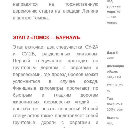
над
направятся на торжественную
уровнем
церемонию старта на площади Ленина
моря
: 80
— 140
в центре Томска.
метров
ЭТАП 2 «ТОМСК — БАРНАУЛ»
Этап включает два спецучастка, СУ-2А
Дата:
6
и СУ-2В, разделенных лиазоном.
июля
Первый спецучасток проходит по
Дистанция
грунтовым дорогам с оврагами и
общая:
перелесками, где проезд бродов может
618,77 км
усложниться в случае дождя.
СУ:
180,20
Финишные километры пролегают по
км
быстрым и гладким дорогам
Тип
живописных фермерских угодий —
покрытия:
просьба не резать повороты! Второй
100% грунт
спецучасток также представляет собой
Высота
грунтовые дороги с оврагами и
над