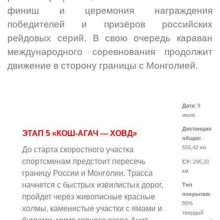
финиш и церемония награждения
победителей и призёров российских
рейдовых серий. В свою очередь караван
международного соревнования продолжит
движение в сторону границы с Монголией.
Дата
: 9
июля
Дистанция
ЭТАП 5 «КОШ-АГАЧ — ХОВД»
общая:
555,42 км
До старта скоростного участка
спортсменам предстоит пересечь
СУ:
296,20
км
границу России и Монголии. Трасса
начнется с быстрых извилистых дорог,
Тип
покрытия:
пройдет через живописные красные
80%
холмы, каменистые участки с ямами и
твердый