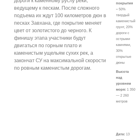
дороги к каменному руслу реки,
покрытия
ведущему к пескам. После сложного
–
50%
подъема их ждут 100 километров дюн в
твердый
каменистый
песках Завхана, где покрытие меняет
грунт, 20%
цвет от золотистого до черного. К
дороги с
финишу этапа участники будут
острыми
двигаться по горным плато и
камнями,
30%
каменистым ущельям сухих рек, а
открытые
закончат СУ на максимальной скорости
дюны
по ровным каменистым дорогам.
Высота
над
уровнем
моря:
1 350
— 2 260
метров
Дата:
13
июля