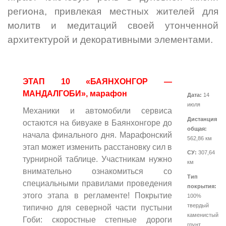
региона, привлекая местных жителей для
молитв и медитаций своей утонченной
архитектурой и декоративными элементами.
ЭТАП 10 «БАЯНХОНГОР —
МАНДАЛГОБИ», марафон
Дата:
14
июля
Механики и автомобили сервиса
Дистанция
остаются на бивуаке в Баянхонгоре до
общая:
начала финального дня. Марафонский
562,86 км
этап может изменить расстановку сил в
СУ:
307,64
турнирной таблице. Участникам нужно
км
внимательно ознакомиться со
Тип
специальными правилами проведения
покрытия:
этого этапа в регламенте! Покрытие
100%
твердый
типично для северной части пустыни
каменистый
Гоби: скоростные степные дороги
грунт.