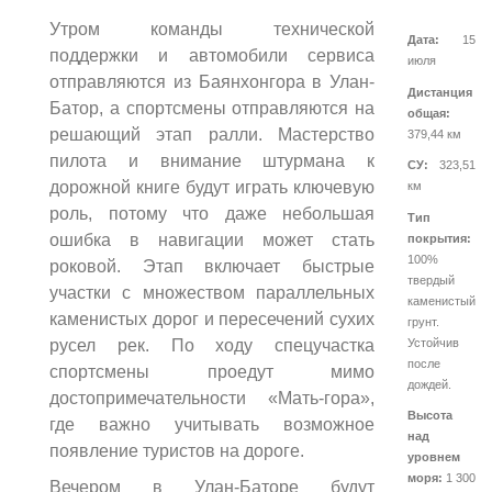
Утром команды технической
Дата:
15
поддержки и автомобили сервиса
июля
отправляются из Баянхонгора в Улан-
Дистанция
Батор, а спортсмены отправляются на
общая:
решающий этап ралли. Мастерство
379,44 км
пилота и внимание штурмана к
СУ:
323,51
дорожной книге будут играть ключевую
км
роль, потому что даже небольшая
Тип
ошибка в навигации может стать
покрытия:
100%
роковой. Этап включает быстрые
твердый
участки с множеством параллельных
каменистый
каменистых дорог и пересечений сухих
грунт.
русел рек. По ходу спецучастка
Устойчив
после
спортсмены проедут мимо
дождей.
достопримечательности «Мать-гора»,
Высота
где важно учитывать возможное
над
появление туристов на дороге.
уровнем
моря:
1 300
Вечером в Улан-Баторе будут