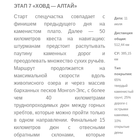
ЭТАП 7 «ХОВД — АЛТАЙ»
Старт спецучастка совпадает с
Дата:
11
финишем предыдущего дня на
июля
каменистом плато. Далее — 50
Дистанция
километров квеста на навигацию:
общая:
512,44 км
штурманам предстоит распутывать
паутину каменных дорог и
СУ:
385,15
км
преодолевать множество сухих ручьёв.
Маршрут продолжается на
Тип
покрытия:
максимальной скорости вдоль
65%
живописного озера и через массив
твердый
барханных песков Монгол-Элс, с более
каменистый
чем 40 километрами
грунт, 25%
дороги с
труднопроходимых дюн между горных
острыми
хребтов, которые можно пройти только
камнями,
в одном направлении. Финальные 15
10%
километров дюн с отвесными
открытые
дюны
обратными склонами, которые