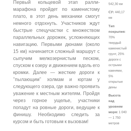
Первый кольцевой этап ралли-
542,30 км
марафона пройдет по каменистому
СУ:
440,17
плато, в этот день механики смогут
км
немного отдохнуть. Участников ждут
Тип
быстрые спецучастки с множеством
покрытия:
параллельных дорожек, усложняющих
70%
твердый
навигацию. Первыми дюнами (около
каменистый
15 км) начинается сложный маршрут с
грунт, 25%
сыпучим мелкозернистым песком,
дороги с
спуском к озеру и движением вдоль его
острыми
камнями,
кромки. Далее — жесткие дороги к
5%
"пылающим" холмам и юртам у
открытые
следующего озера, где важно проявить
дюны
уважение к местным жителям. Пройдя
Высота
через горное ущелье, участники
над
уровнем
попадут на ровные дороги, ведущие к
моря:
1 040
финишу. Необходимо следить за
— 1 750
курсом и быть готовым к вызовам!
метров