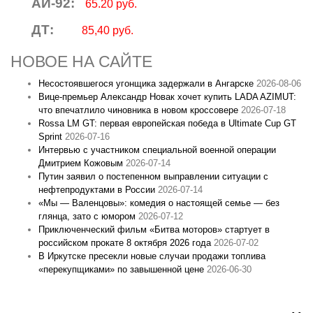
АИ-92:
65.20 руб.
ДТ:
85,40 руб.
НОВОЕ НА САЙТЕ
Несостоявшегося угонщика задержали в Ангарске
2026-08-06
Вице‑премьер Александр Новак хочет купить LADA AZIMUT:
что впечатлило чиновника в новом кроссовере
2026-07-18
Rossa LM GT: первая европейская победа в Ultimate Cup GT
Sprint
2026-07-16
Интервью с участником специальной военной операции
Дмитрием Кожовым
2026-07-14
Путин заявил о постепенном выправлении ситуации с
нефтепродуктами в России
2026-07-14
«Мы — Валенцовы»: комедия о настоящей семье — без
глянца, зато с юмором
2026-07-12
Приключенческий фильм «Битва моторов» стартует в
российском прокате 8 октября 2026 года
2026-07-02
В Иркутске пресекли новые случаи продажи топлива
«перекупщиками» по завышенной цене
2026-06-30