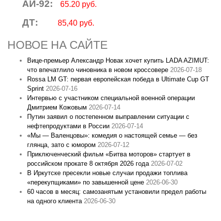
АИ-92:
65.20 руб.
ДТ:
85,40 руб.
НОВОЕ НА САЙТЕ
Вице‑премьер Александр Новак хочет купить LADA AZIMUT:
что впечатлило чиновника в новом кроссовере
2026-07-18
Rossa LM GT: первая европейская победа в Ultimate Cup GT
Sprint
2026-07-16
Интервью с участником специальной военной операции
Дмитрием Кожовым
2026-07-14
Путин заявил о постепенном выправлении ситуации с
нефтепродуктами в России
2026-07-14
«Мы — Валенцовы»: комедия о настоящей семье — без
глянца, зато с юмором
2026-07-12
Приключенческий фильм «Битва моторов» стартует в
российском прокате 8 октября 2026 года
2026-07-02
В Иркутске пресекли новые случаи продажи топлива
«перекупщиками» по завышенной цене
2026-06-30
60 часов в месяц: самозанятым установили предел работы
на одного клиента
2026-06-30