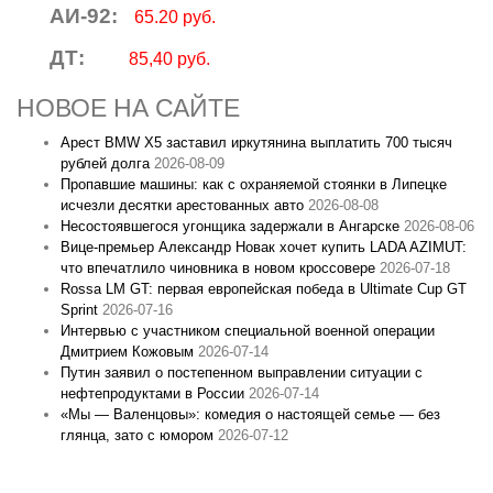
АИ-92:
65.20 руб.
ДТ:
85,40 руб.
НОВОЕ НА САЙТЕ
Арест BMW X5 заставил иркутянина выплатить 700 тысяч
рублей долга
2026-08-09
Пропавшие машины: как с охраняемой стоянки в Липецке
исчезли десятки арестованных авто
2026-08-08
Несостоявшегося угонщика задержали в Ангарске
2026-08-06
Вице‑премьер Александр Новак хочет купить LADA AZIMUT:
что впечатлило чиновника в новом кроссовере
2026-07-18
Rossa LM GT: первая европейская победа в Ultimate Cup GT
Sprint
2026-07-16
Интервью с участником специальной военной операции
Дмитрием Кожовым
2026-07-14
Путин заявил о постепенном выправлении ситуации с
нефтепродуктами в России
2026-07-14
«Мы — Валенцовы»: комедия о настоящей семье — без
глянца, зато с юмором
2026-07-12