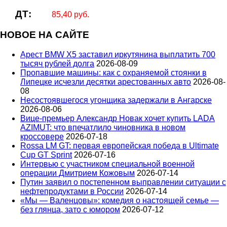
ДТ:
85,40 руб.
НОВОЕ НА САЙТЕ
Арест BMW X5 заставил иркутянина выплатить 700
тысяч рублей долга
2026-08-09
Пропавшие машины: как с охраняемой стоянки в
Липецке исчезли десятки арестованных авто
2026-08-
08
Несостоявшегося угонщика задержали в Ангарске
2026-08-06
Вице‑премьер Александр Новак хочет купить LADA
AZIMUT: что впечатлило чиновника в новом
кроссовере
2026-07-18
Rossa LM GT: первая европейская победа в Ultimate
Cup GT Sprint
2026-07-16
Интервью с участником специальной военной
операции Дмитрием Кожовым
2026-07-14
Путин заявил о постепенном выправлении ситуации с
нефтепродуктами в России
2026-07-14
«Мы — Валенцовы»: комедия о настоящей семье —
без глянца, зато с юмором
2026-07-12