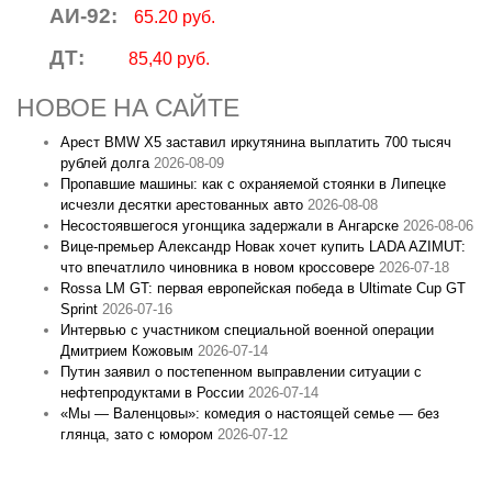
АИ-92:
65.20 руб.
ДТ:
85,40 руб.
НОВОЕ НА САЙТЕ
Арест BMW X5 заставил иркутянина выплатить 700 тысяч
рублей долга
2026-08-09
Пропавшие машины: как с охраняемой стоянки в Липецке
исчезли десятки арестованных авто
2026-08-08
Несостоявшегося угонщика задержали в Ангарске
2026-08-06
Вице‑премьер Александр Новак хочет купить LADA AZIMUT:
что впечатлило чиновника в новом кроссовере
2026-07-18
Rossa LM GT: первая европейская победа в Ultimate Cup GT
Sprint
2026-07-16
Интервью с участником специальной военной операции
Дмитрием Кожовым
2026-07-14
Путин заявил о постепенном выправлении ситуации с
нефтепродуктами в России
2026-07-14
«Мы — Валенцовы»: комедия о настоящей семье — без
глянца, зато с юмором
2026-07-12