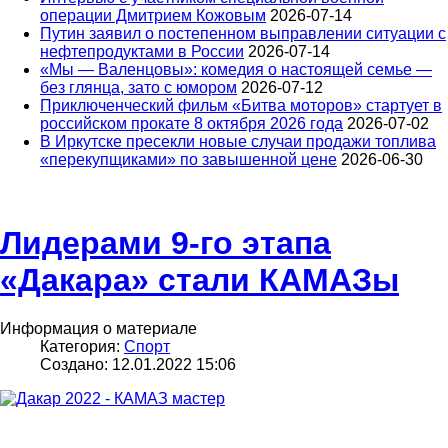
операции Дмитрием Кожовым
2026-07-14
Путин заявил о постепенном выправлении ситуации с
нефтепродуктами в России
2026-07-14
«Мы — Валенцовы»: комедия о настоящей семье —
без глянца, зато с юмором
2026-07-12
Приключенческий фильм «Битва моторов» стартует в
российском прокате 8 октября 2026 года
2026-07-02
В Иркутске пресекли новые случаи продажи топлива
«перекупщиками» по завышенной цене
2026-06-30
Лидерами 9-го этапа
«Дакара» стали КАМАЗы
Информация о материале
Категория:
Спорт
Создано: 12.01.2022 15:06