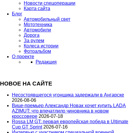
Новости спецоперации
Карта сайта
Блог
Автомобильный свет
Мототехника
Автомобили
Дорога
За рулем
Колеса истории
Фотоальбом
О проекте
Редакция
НОВОЕ НА САЙТЕ
Несостоявшегося угонщика задержали в Ангарске
2026-08-06
Вице‑премьер Александр Новак хочет купить LADA
AZIMUT: что впечатлило чиновника в новом
кроссовере
2026-07-18
Rossa LM GT: первая европейская победа в Ultimate
Cup GT Sprint
2026-07-16
Интервью с участником специальной военной