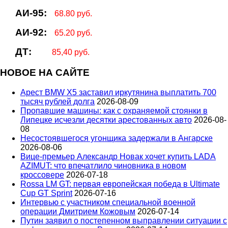
АИ-95:
68.80 руб.
АИ-92:
65.20 руб.
ДТ:
85,40 руб.
НОВОЕ НА САЙТЕ
Арест BMW X5 заставил иркутянина выплатить 700
тысяч рублей долга
2026-08-09
Пропавшие машины: как с охраняемой стоянки в
Липецке исчезли десятки арестованных авто
2026-08-
08
Несостоявшегося угонщика задержали в Ангарске
2026-08-06
Вице‑премьер Александр Новак хочет купить LADA
AZIMUT: что впечатлило чиновника в новом
кроссовере
2026-07-18
Rossa LM GT: первая европейская победа в Ultimate
Cup GT Sprint
2026-07-16
Интервью с участником специальной военной
операции Дмитрием Кожовым
2026-07-14
Путин заявил о постепенном выправлении ситуации с