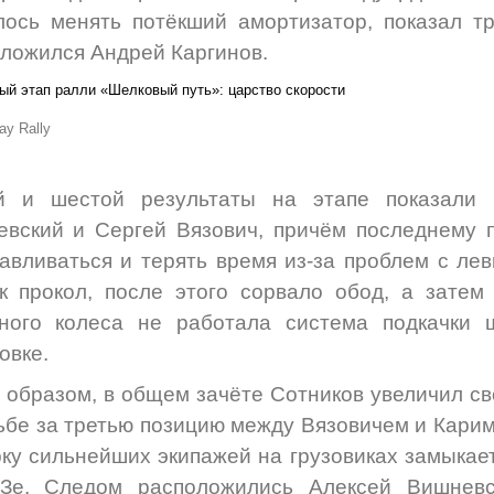
ось менять потёкший амортизатор, показал тр
ложился Андрей Каргинов.
ay Rally
й и шестой результаты на этапе показали
вский и Сергей Вязович, причём последнему 
авливаться и терять время из-за проблем с ле
к прокол, после этого сорвало обод, а затем
сного колеса не работала система подкачки 
овке.
 образом, в общем зачёте Сотников увеличил св
ьбе за третью позицию между Вязовичем и Карим
ку сильнейших экипажей на грузовиках замыкае
Зе. Следом расположились Алексей Вишневс