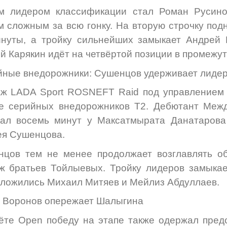
м лидером классификации стал Роман Русино
 сложным за всю гонку. На вторую строчку под
нуты, а тройку сильнейших замыкает Андрей 
й Карякин идёт на четвёртой позиции в промежу
ные внедорожники: Сушенцов удерживает лидер
аж LADA Sport ROSNEFT Raid под управлением
те серийных внедорожников Т2. Дебютант Меж
рал восемь минут у Максатмырата Данатарова
я Сушенцова.
цов тем не менее продолжает возглавлять об
ж братьев Тойлыевых. Тройку лидеров замыка
ложились Михаил Митяев и Мейлиз Абдуллаев.
 Воронов опережает Шалыгина
ёте Open победу на этапе также одержал пре