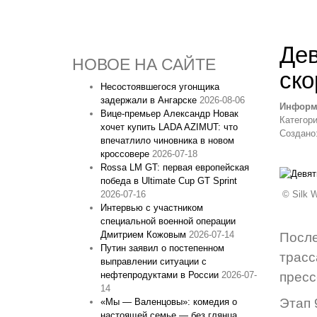
Дев
НОВОЕ НА САЙТЕ
ско
Несостоявшегося угонщика
задержали в Ангарске
2026-08-06
Информ
Вице‑премьер Александр Новак
Категор
хочет купить LADA AZIMUT: что
Создано:
впечатлило чиновника в новом
кроссовере
2026-07-18
Rossa LM GT: первая европейская
победа в Ultimate Cup GT Sprint
© Silk W
2026-07-16
Интервью с участником
специальной военной операции
Дмитрием Кожовым
2026-07-14
Посл
Путин заявил о постепенном
трасс
выправлении ситуации с
пресс
нефтепродуктами в России
2026-07-
14
Этап 
«Мы — Валенцовы»: комедия о
настоящей семье — без глянца,