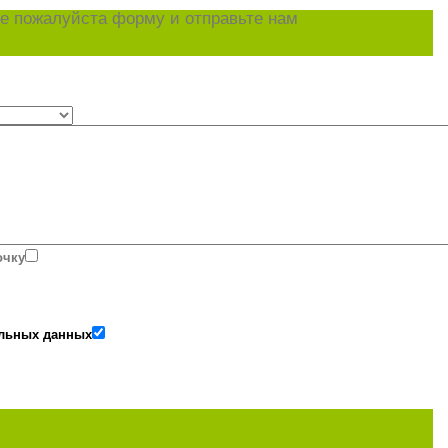
е пожалуйста форму и отправьте нам
очку
альных данных