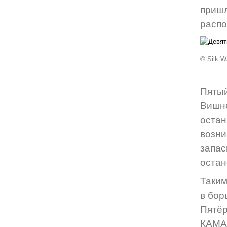
пришл
распо
© Silk W
Пяты
Вишне
остан
возни
запа
остан
Таким
в бор
Пятёр
КАМА