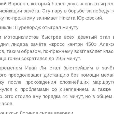
ий Воронов, который более двух часов отыграл
ификации зачёта. Эту пару в борьбе за победу 
ку по-прежнему занимает Никита Юрковский.
иклы: Пуревордж отыграл минуту
и мотоциклистов быстрее всех девятый этап 
дил лидера зачёта «кросс кантри 450» Алекс
в, таким образом, по-прежнему возглавляет клас
нца гонки сократился до 29,5 минут.
временем Иван Ли стал быстрейшим в зачёте
ого преодолевают дистанцию без помощи меха
ику после прохождения сложнейших маршрут
кнулся с проблемами со сцеплением, а также
о. Это стоило ему порядка 44 минут, но в общем
часов.
оциклы: Логинов снова впереди