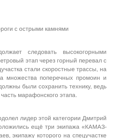
ороги с острыми камнями
олжает следовать высокогорными
етровый этап через горный перевал с
цучастка стали скоростные трассы, на
за множества поперечных промоин и
должны были сохранить технику, ведь
 часть марафонского этапа.
одолел лидер этой категории Дмитрий
положились ещё три экипажа «КАМАЗ-
ев, экипажу которого на спецучастке