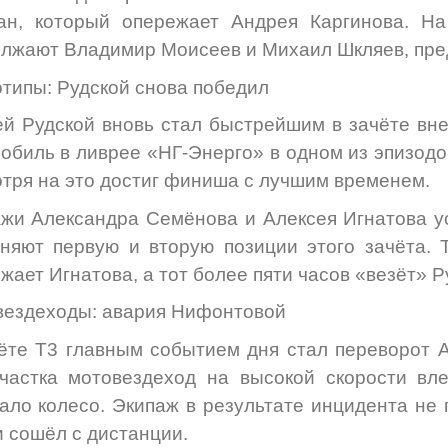
ан, который опережает Андрея Каргинова. На
лжают Владимир Моисеев и Михаил Шкляев, пре
типы: Рудской снова победил
й Рудской вновь стал быстрейшим в зачёте вне
обиль в ливрее «НГ-Энерго» в одном из эпизодо
тря на это достиг финиша с лучшим временем.
жи Александра Семёнова и Алексея Игнатова ус
няют первую и вторую позиции этого зачёта. 
жает Игнатова, а тот более пяти часов «везёт» Р
ездеходы: авария Нифонтовой
ёте Т3 главным событием дня стал переворот 
частка мотовездеход на высокой скорости вл
ало колесо. Экипаж в результате инцидента не 
и сошёл с дистанции.