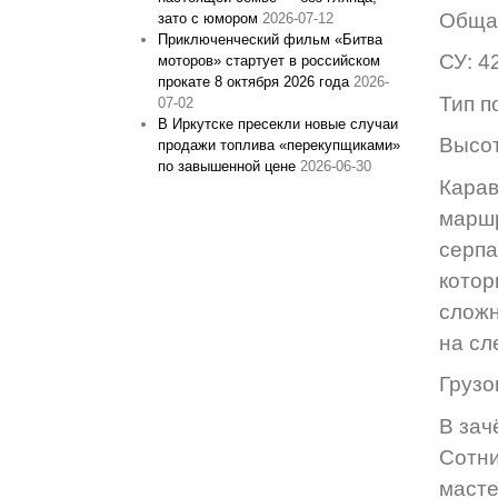
Общая
зато с юмором
2026-07-12
Приключенческий фильм «Битва
СУ: 4
моторов» стартует в российском
прокате 8 октября 2026 года
2026-
Тип п
07-02
В Иркутске пресекли новые случаи
Высот
продажи топлива «перекупщиками»
по завышенной цене
2026-06-30
Кара
маршр
серпа
котор
сложн
на сл
Грузо
В зач
Сотни
масте