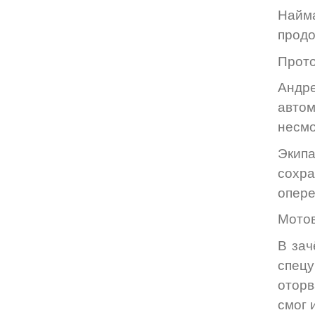
Найм
продо
Прото
Андре
автом
несмо
Экипа
сохра
опере
Мотов
В зач
спецу
оторв
смог 