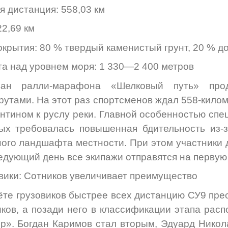
 дистанция: 558,03 км
22,69 км
окрытия: 80 % твердый каменистый грунт, 20 % д
а над уровнем моря: 1 330—2 400 метров
ван ралли-марафона «Шелковый путь» прод
утами. На этот раз спортсменов ждал 558-килом
нтином к руслу реки. Главной особенностью спе
ых требовалась повышенная бдительность из-
ого ландшафта местности. При этом участники 
едующий день все экипажи отправятся на первую
вики: Сотников увеличивает преимущество
ёте грузовиков быстрее всех дистанцию СУ9 пре
ков, а позади него в классификации этапа рас
р». Богдан Каримов стал вторым, Эдуард Никола