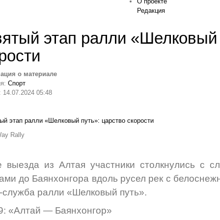
О проекте
Редакция
ятый этап ралли «Шелковый 
рости
ация о материале
ия:
Спорт
 14.07.2024 05:48
ay Rally
е выезда из Алтая участники столкнулись с 
ами до Баянхонгора вдоль русел рек с белосне
-служба ралли «Шелковый путь».
9: «Алтай — Баянхонгор»