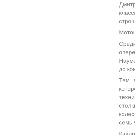
Дмитр
класс
строч
Мотоц
Сред
опере
Наумо
до ко
Тем 
котор
техн
стол
колес
семь 
Квадр