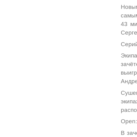
Новы
самым
43 ми
Серге
Серий
Экип
зачё
выиг
Андре
Сушен
экипа
распо
Open:
В зач