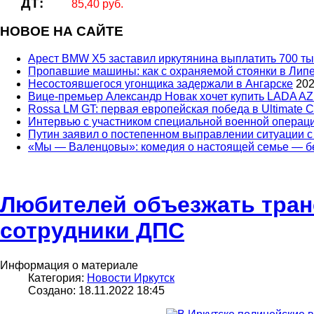
ДТ:
85,40 руб.
НОВОЕ НА САЙТЕ
Арест BMW X5 заставил иркутянина выплатить 700 ты
Пропавшие машины: как с охраняемой стоянки в Липе
Несостоявшегося угонщика задержали в Ангарске
202
Вице‑премьер Александр Новак хочет купить LADA AZ
Rossa LM GT: первая европейская победа в Ultimate C
Интервью с участником специальной военной опера
Путин заявил о постепенном выправлении ситуации с
«Мы — Валенцовы»: комедия о настоящей семье — бе
Любителей объезжать тран
сотрудники ДПС
Информация о материале
Категория:
Новости Иркутск
Создано: 18.11.2022 18:45