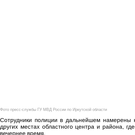
Фото пресс-службы ГУ МВД России по Иркутской области
Сотрудники полиции в дальнейшем намерены к
других местах областного центра и района, гд
вечернее время.