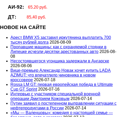
АИ-92:
65.20 руб.
ДТ:
85,40 руб.
НОВОЕ НА САЙТЕ
Арест BMW X5 заставил иркутянина выплатить 700
тысяч рублей долга
2026-08-09
Пропавшие машины: как с охраняемой стоянки в
Липецке исчезли десятки арестованных авто
2026-08-
08
Несостоявшегося угонщика задержали в Ангарске
2026-08-06
Вице‑премьер Александр Новак хочет купить LADA
AZIMUT: что впечатлило чиновника в новом
кроссовере
2026-07-18
Rossa LM GT: первая европейская победа в Ultimate
Cup GT Sprint
2026-07-16
Интервью с участником специальной военной
операции Дмитрием Кожовым
2026-07-14
Путин заявил о постепенном выправлении ситуации с
нефтепродуктами в России
2026-07-14
«Мы — Валенцовы»: комедия о настоящей семье —