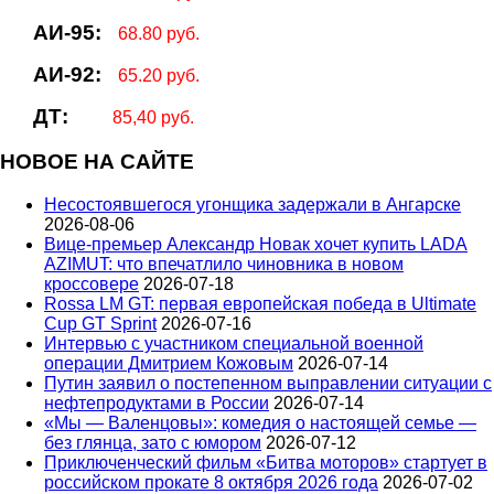
АИ-95:
68.80 руб.
АИ-92:
65.20 руб.
ДТ:
85,40 руб.
НОВОЕ НА САЙТЕ
Несостоявшегося угонщика задержали в Ангарске
2026-08-06
Вице‑премьер Александр Новак хочет купить LADA
AZIMUT: что впечатлило чиновника в новом
кроссовере
2026-07-18
Rossa LM GT: первая европейская победа в Ultimate
Cup GT Sprint
2026-07-16
Интервью с участником специальной военной
операции Дмитрием Кожовым
2026-07-14
Путин заявил о постепенном выправлении ситуации с
нефтепродуктами в России
2026-07-14
«Мы — Валенцовы»: комедия о настоящей семье —
без глянца, зато с юмором
2026-07-12
Приключенческий фильм «Битва моторов» стартует в
российском прокате 8 октября 2026 года
2026-07-02