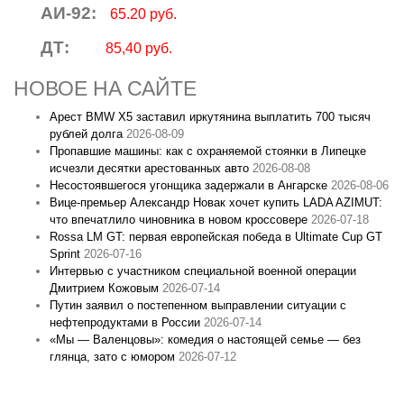
АИ-92:
65.20 руб.
ДТ:
85,40 руб.
НОВОЕ НА САЙТЕ
Арест BMW X5 заставил иркутянина выплатить 700 тысяч
рублей долга
2026-08-09
Пропавшие машины: как с охраняемой стоянки в Липецке
исчезли десятки арестованных авто
2026-08-08
Несостоявшегося угонщика задержали в Ангарске
2026-08-06
Вице‑премьер Александр Новак хочет купить LADA AZIMUT:
что впечатлило чиновника в новом кроссовере
2026-07-18
Rossa LM GT: первая европейская победа в Ultimate Cup GT
Sprint
2026-07-16
Интервью с участником специальной военной операции
Дмитрием Кожовым
2026-07-14
Путин заявил о постепенном выправлении ситуации с
нефтепродуктами в России
2026-07-14
«Мы — Валенцовы»: комедия о настоящей семье — без
глянца, зато с юмором
2026-07-12