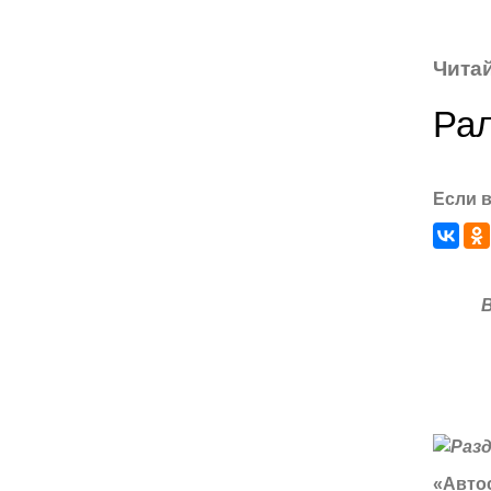
Читай
Рал
Если в
«Автос