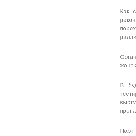
Как 
рекон
перех
ралли
Орга
женск
В бу
тести
высту
пропа
Парт