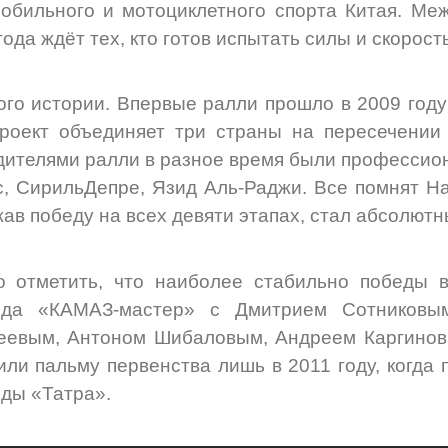
обильного и мотоциклетного спорта Китая. М
года ждёт тех, кто готов испытать силы и скорос
го истории. Впервые ралли прошло в 2009 году
роект объединяет три страны на пересечении 
ителями ралли в разное время были профессион
, СирильДепре, Язид Аль-Раджи. Все помнят На
ав победу на всех девяти этапах, стал абсолют
 отметить, что наиболее стабильно победы в
нда «КАМАЗ-мастер» с Дмитрием Сотниковы
еевым, Антоном Шибаловым, Андреем Каргинов
или пальму первенства лишь в 2011 году, когда
ды «Татра».