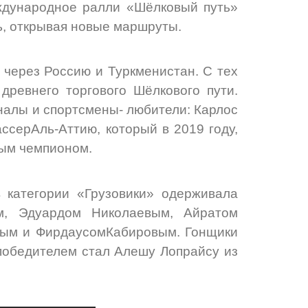
еждународное ралли «Шёлковый путь»
ть, открывая новые маршруты.
 через Россию и Туркменистан. С тех
древнего торгового Шёлкового пути.
алы и спортсмены- любители: Карлос
ссерАль-Аттию, который в 2019 году,
ным чемпионом.
 категории «Грузовики» одерживала
м, Эдуардом Николаевым, Айратом
ым и ФирдаусомКабировым. Гонщики
 победителем стал Алешу Лопрайсу из