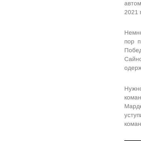
автом
2021 
Немно
пор п
Побед
Сайнс
одерж
Нужно
кома
Мард
уступ
коман