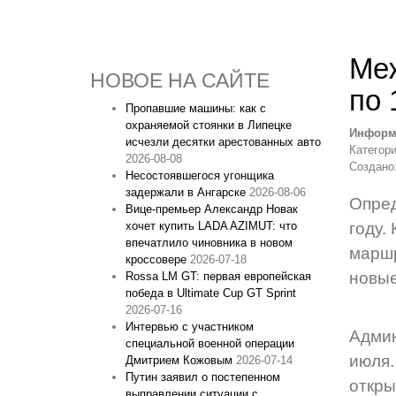
Меж
НОВОЕ НА САЙТЕ
по 
Пропавшие машины: как с
охраняемой стоянки в Липецке
Информ
исчезли десятки арестованных авто
Категор
2026-08-08
Создано:
Несостоявшегося угонщика
задержали в Ангарске
2026-08-06
Опред
Вице‑премьер Александр Новак
хочет купить LADA AZIMUT: что
году.
впечатлило чиновника в новом
маршр
кроссовере
2026-07-18
новые
Rossa LM GT: первая европейская
победа в Ultimate Cup GT Sprint
2026-07-16
Интервью с участником
Админ
специальной военной операции
июля.
Дмитрием Кожовым
2026-07-14
Путин заявил о постепенном
откры
выправлении ситуации с