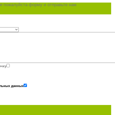
е пожалуйста форму и отправьте нам
очку
альных данных