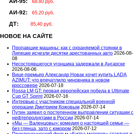
АИ-95:
68.80 руб.
АИ-92:
65.20 руб.
ДТ:
85,40 руб.
НОВОЕ НА САЙТЕ
Пропавшие машины: как с охраняемой стоянки в
Липецке исчезли десятки арестованных авто
2026-08-
08
Несостоявшегося угонщика задержали в Ангарске
2026-08-06
Вице‑премьер Александр Новак хочет купить LADA
AZIMUT: что впечатлило чиновника в новом
кроссовере
2026-07-18
Rossa LM GT: первая европейская победа в Ultimate
Cup GT Sprint
2026-07-16
Интервью с участником специальной военной
операции Дмитрием Кожовым
2026-07-14
Путин заявил о постепенном выправлении ситуации с
нефтепродуктами в России
2026-07-14
«Мы — Валенцовы»: комедия о настоящей семье —
без глянца, зато с юмором
2026-07-12
Приключенческий фильм «Битва моторов» стартует в