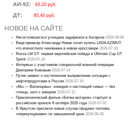
АИ-92:
65.20 руб.
ДТ:
85,40 руб.
НОВОЕ НА САЙТЕ
Несостоявшегося угонщика задержали в Ангарске
2026-08-06
Вице‑премьер Александр Новак хочет купить LADA AZIMUT:
что впечатлило чиновника в новом кроссовере
2026-07-18
Rossa LM GT: первая европейская победа в Ultimate Cup GT
Sprint
2026-07-16
Интервью с участником специальной военной операции
Дмитрием Кожовым
2026-07-14
Путин заявил о постепенном выправлении ситуации с
нефтепродуктами в России
2026-07-14
«Мы — Валенцовы»: комедия о настоящей семье — без
глянца, зато с юмором
2026-07-12
Приключенческий фильм «Битва моторов» стартует в
российском прокате 8 октября 2026 года
2026-07-02
В Иркутске пресекли новые случаи продажи топлива
«перекупщиками» по завышенной цене
2026-06-30